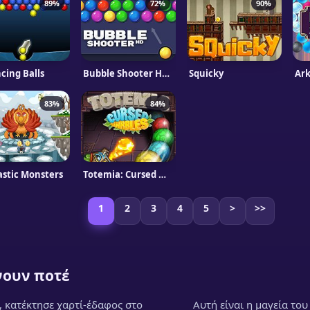
89%
72%
90%
cing Balls
Bubble Shooter HD Softgames
Squicky
83%
84%
astic Monsters
Totemia: Cursed Marbles
1
2
3
4
5
>
>>
νουν ποτέ
a, κατέκτησε χαρτί-έδαφος στο
Αυτή είναι η μαγεία του