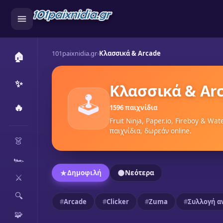
101paixnidia.gr
›
Κλασσικά & Arcade
🏠
✨
Κλασσικά & Ar
🕹️
🔥
1596 παιχνίδια
Fruit Ninja, Paper.io, Fireboy & Wa
CATEGORIES
παιχνίδια, δωρεάν online.
👗
🏎️
Δημοφιλή
Νεότερα
⚔️
🔍
Arcade
Clicker
Zuma
Συλλογή α
🧩