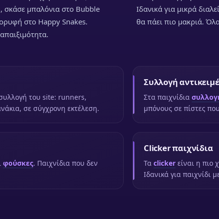
l, σκάσε μπαλόνια στο Bubble
Ιδανικά για μικρά διαλε
κορυφή στο Happy Snakes.
θα πάει πιο μακριά. Όλ
ναπαιξιμότητα.
Συλλογή αντικειμ
συλλογή του site: runners,
Στα παιχνίδια
συλλογ
ανάκια, σε σύγχρονη εκτέλεση.
μπόνους σε πίστες που
Clicker παιχνίδια
ι
φούσκες
. Παιχνίδια που δεν
Τα
clicker
είναι η πιο 
Ιδανικά για παιχνίδι με