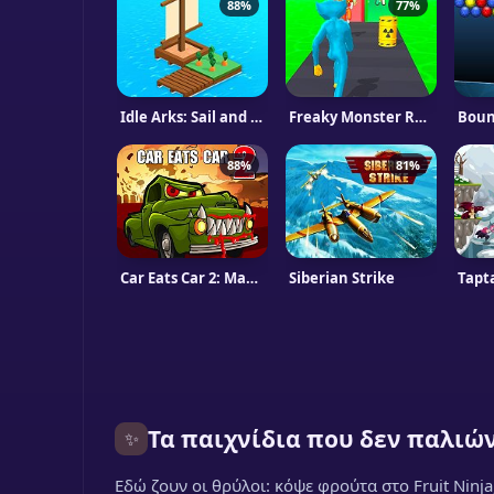
88%
77%
Idle Arks: Sail and Build
Freaky Monster Rush
Boun
88%
81%
Car Eats Car 2: Mad Dream
Siberian Strike
Tapt
Τα παιχνίδια που δεν παλιώ
✨
Εδώ ζουν οι θρύλοι: κόψε φρούτα στο Fruit Ninj