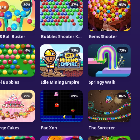
80%
87%
93%
8 Ball Buster
Bubbles Shooter Kizi
Gems Shooter
4%
93%
73%
l Bubbles
Idle Mining Empire
Springy Walk
79%
89%
86%
rge Cakes
Pac Xon
The Sorcerer