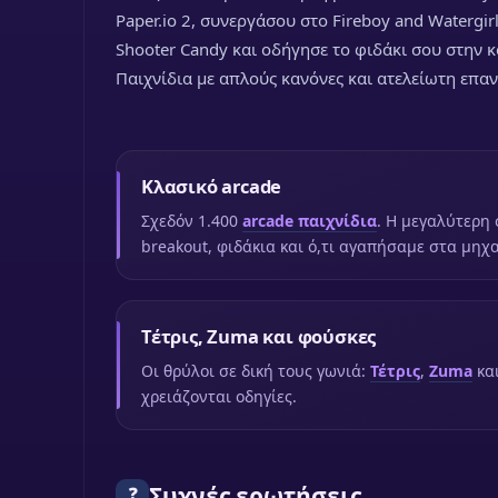
Paper.io 2, συνεργάσου στο Fireboy and Watergir
Shooter Candy και οδήγησε το φιδάκι σου στην 
Παιχνίδια με απλούς κανόνες και ατελείωτη επα
Κλασικό arcade
Σχεδόν 1.400
arcade παιχνίδια
. Η μεγαλύτερη 
breakout, φιδάκια και ό,τι αγαπήσαμε στα μηχ
Τέτρις, Zuma και φούσκες
Οι θρύλοι σε δική τους γωνιά:
Τέτρις
,
Zuma
κα
χρειάζονται οδηγίες.
Συχνές ερωτήσεις
❓