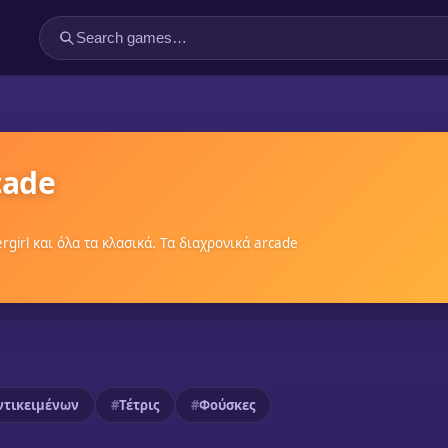
cade
tergirl και όλα τα κλασικά. Τα διαχρονικά arcade
ντικειμένων
Τέτρις
Φούσκες