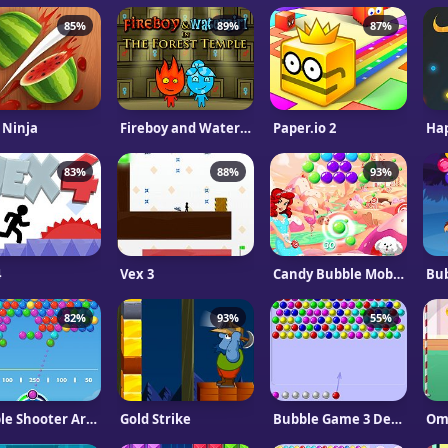
85%
89%
87%
 Ninja
Fireboy and Watergirl 3 - In The Forest Temple Game
Paper.io 2
Ha
83%
88%
93%
4
Vex 3
Candy Bubble Mobile
Bu
82%
93%
55%
Bubble Shooter Arcade
Gold Strike
Bubble Game 3 Deluxe
Om