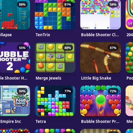
88%
81%
58%
ollapse
TenTrix
Bubble Shooter Classic
204
55%
88%
87%
Bubble Shooter HD 2
Merge Jewels
Little Big Snake
Poo
94%
77%
72%
 Empire Inc
Tetra
Bubble Shooter Pro 2
Me