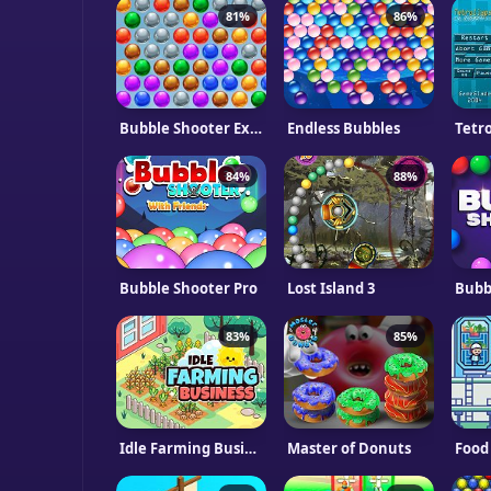
81%
86%
Bubble Shooter Extreme
Endless Bubbles
Tetr
84%
88%
Bubble Shooter Pro
Lost Island 3
83%
85%
Idle Farming Business
Master of Donuts
Food