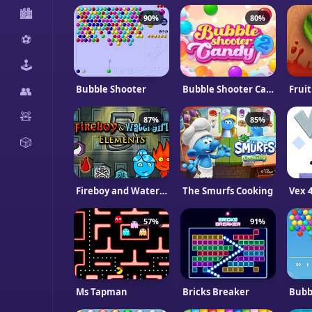
🏙️
90%
80%
⚽
🕹️
Bubble Shooter
Bubble Shooter Candy 2
Fruit
👥
🧸
87%
85%
🎲
Fireboy and Watergirl 5 Elements
The Smurfs Cooking
Vex 
57%
91%
Ms Tapman
Bricks Breaker