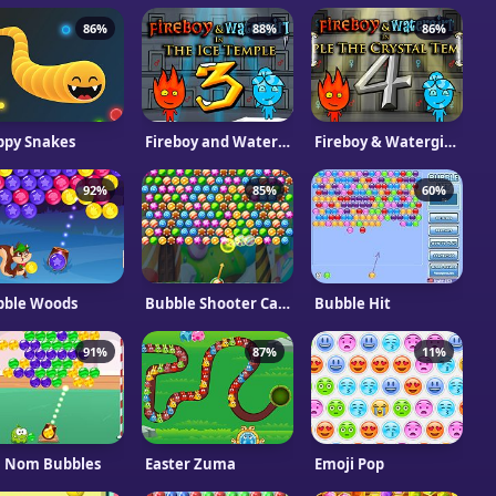
86%
88%
86%
ppy Snakes
Fireboy and Watergirl 3 in The Ice Temple
Fireboy & Watergirl 4: Crystal Tempel
92%
85%
60%
bble Woods
Bubble Shooter Candy
Bubble Hit
91%
87%
11%
 Nom Bubbles
Easter Zuma
Emoji Pop