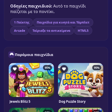
TenTrix
Οδηγίες παιχνιδιού:
Αυτό το παιχνίδι
🎮 1 Παίκτης
★
81%
παίζεται με το ποντίκι.
Παίξε δωρεάν
1 Παίκτης
Παιχνίδια για κινητά και Τάμπλετ
Arcade
Ταίριαξε τα αντικείμενα
HTML5
🎮
Παρόμοια παιχνίδια
95%
95%
Jewels Blitz 5
Dog Puzzle Story