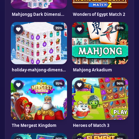
Mahjongg Dark Dimensions Triple Time
Wonders of Egypt Match 2
95%
95%
holiday-mahjong-dimensions
Mahjong Arkadium
95%
96%
The Mergest Kingdom
Heroes of Match 3
96%
95%