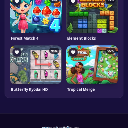
Forest Match 4
Element Blocks
95%
95%
Butterfly Kyodai HD
Tropical Merge