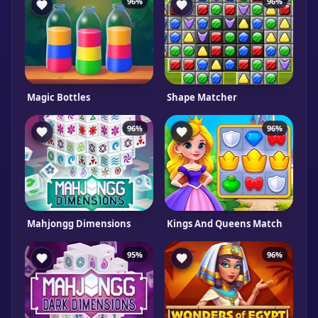
96%
96%
Magic Bottles
Shape Matcher
96%
96%
Mahjongg Dimensions
Kings And Queens Match
95%
96%