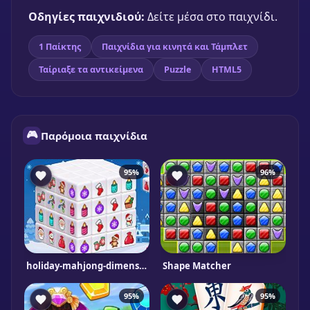
Οδηγίες παιχνιδιού:
Δείτε μέσα στο παιχνίδι.
1 Παίκτης
Παιχνίδια για κινητά και Τάμπλετ
Ταίριαξε τα αντικείμενα
Puzzle
HTML5
🎮
Παρόμοια παιχνίδια
95%
96%
holiday-mahjong-dimensions
Shape Matcher
95%
95%