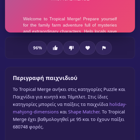
96
%
Tropical Merge
Περιγραφή παιχνιδιού
To Tropical Merge ανήκει στις κατηγορίες Puzzle και
Παιχνίδια για κινητά και Τάμπλετ. Στις ίδιες
κατηγορίες μπορείς να παίξεις τα παιχνίδια
holiday-
Tropical Merge
mahjong-dimensions
και
Shape Matcher
. Το Tropical
🎮 1 Παίκτης
★
96%
Merge έχει βαθμολογηθεί με 95 και το έχουν παίξει
680748 φορές.
Παίξε δωρεάν