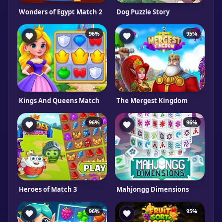
Wonders of Egypt Match 2
Dog Puzzle Story
96%
95%
Kings And Queens Match
The Mergest Kingdom
96%
96%
Heroes of Match 3
Mahjongg Dimensions
96%
95%