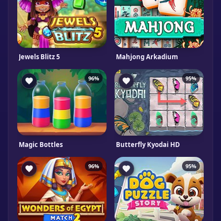
Jewels Blitz 5
Mahjong Arkadium
96%
95%
Magic Bottles
Butterfly Kyodai HD
96%
95%