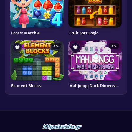
Forest Match 4
Fruit Sort Logic
95%
95%
Element Blocks
Mahjongg Dark Dimensions Triple Time