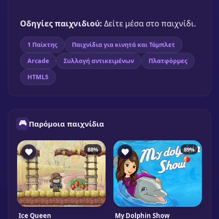
Friends
🎮 1 Παίκτης
★
89%
Οδηγίες παιχνιδιού:
Δείτε μέσα στο παιχνίδι.
Παίξε δωρεάν
1 Παίκτης
Παιχνίδια για κινητά και Τάμπλετ
Arcade
Συλλογή αντικειμένων
Πλατφόρμες
HTML5
🎮
Παρόμοια παιχνίδια
88%
89%
Ice Queen
My Dolphin Show