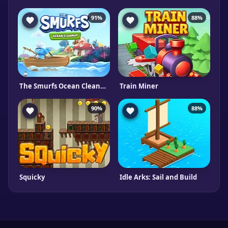
91%
88%
The Smurfs Ocean Cleanup
Train Miner
90%
88%
Squicky
Idle Arks: Sail and Build