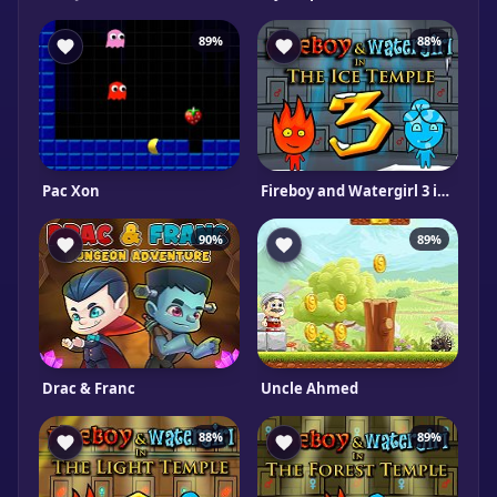
89%
88%
Pac Xon
Fireboy and Watergirl 3 in The Ice Temple
90%
89%
Drac & Franc
Uncle Ahmed
88%
89%