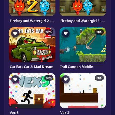
Fireboy and Watergirl 2 Light Temple
Fireboy and Watergirl 3 - In The Forest Temple Game
88%
90%
Car Eats Car 2: Mad Dream
Indi Cannon Mobile
88%
88%
Vex 5
Vex 3