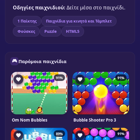
Παίξε δωρεάν
Οδηγίες παιχνιδιού:
Δείτε μέσα στο παιχνίδι.
1 Παίκτης
Παιχνίδια για κινητά και Τάμπλετ
Φούσκες
Puzzle
HTML5
🎮
Παρόμοια παιχνίδια
91%
91%
Om Nom Bubbles
Bubble Shooter Pro 3
89%
91%