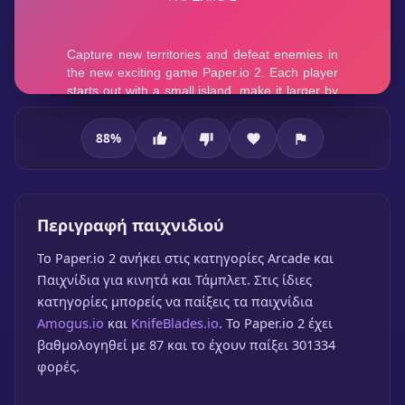
88
%
Paper.io 2
Περιγραφή παιχνιδιού
To Paper.io 2 ανήκει στις κατηγορίες Arcade και
Παιχνίδια για κινητά και Τάμπλετ. Στις ίδιες
κατηγορίες μπορείς να παίξεις τα παιχνίδια
Paper.io 2
Amogus.io
και
KnifeBlades.io
. Το Paper.io 2 έχει
βαθμολογηθεί με 87 και το έχουν παίξει 301334
🎮 1 Παίκτης
★
88%
φορές.
Παίξε δωρεάν