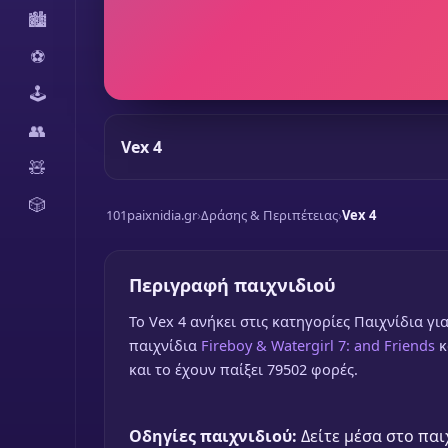
🏙️
⚽
🕹️
👥
Vex 4
🧸
🎲
101paixnidia.gr
›
Δράσης & Περιπέτειας
›
Vex 4
Περιγραφή παιχνιδιού
To Vex 4 ανήκει στις κατηγορίες Παιχνίδια για
παιχνίδια
Fireboy & Watergirl 7: and Friends
κ
και το έχουν παίξει 79502 φορές.
Οδηγίες παιχνιδιού:
Δείτε μέσα στο παι