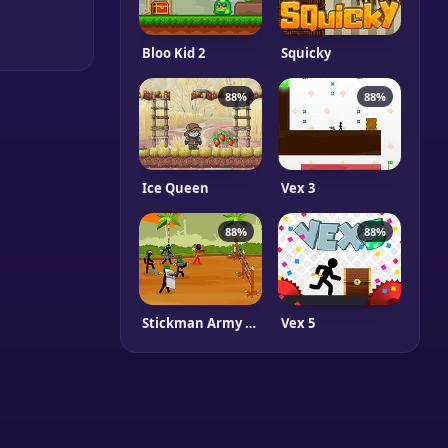
Bloo Kid 2
Squicky
88%
88%
Ice Queen
Vex 3
88%
88%
Stickman Army : Team Battle
Vex 5