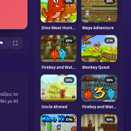
89%
88%
Dino Meat Hunt New Adventure
Maya Adventure
89%
87%
Fireboy and Watergirl 3 - In The Forest Temple Game
Monkey Quest
89%
88%
αίξεις τα
θεί με 83
Uncle Ahmed
Fireboy and Watergirl 3 in The Ice Temple
87%
90%