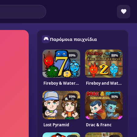
🎮
Παρόμοια παιχνίδια
89%
88%
Fireboy & Watergirl 7: and Friends
Fireboy and Watergirl 2 Light Temple
89%
90%
Lost Pyramid
Drac & Franc