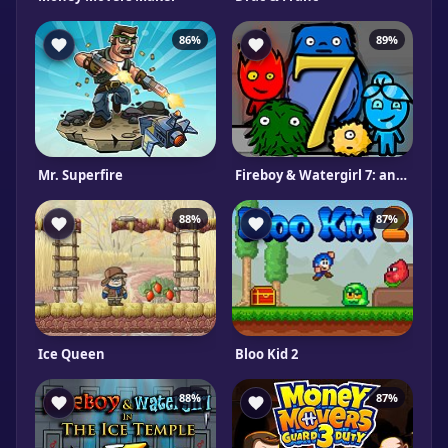
86%
89%
Mr. Superfire
Fireboy & Watergirl 7: and Friends
88%
87%
Ice Queen
Bloo Kid 2
88%
87%