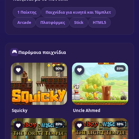
1 Παίκτης
Παιχνίδια για κινητά και Τάμπλετ
Arcade
Πλατφόρμες
Stick
HTML5
🎮
Παρόμοια παιχνίδια
90%
89%
Squicky
Uncle Ahmed
89%
88%