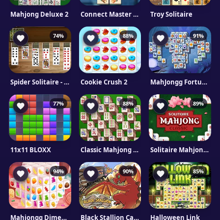
Mahjong Deluxe 2
Connect Master - Classic
Troy Solitaire
74%
88%
91%
Spider Solitaire - FunnyGames
Cookie Crush 2
MahJongg Fortuna
77%
88%
89%
11x11 BLOXX
Classic Mahjong Mobile
Solitaire Mahjong Classic
94%
90%
85%
Mahjongg Dimensions Candy 640 seconds
Black Stallion Cabaret
Halloween Link