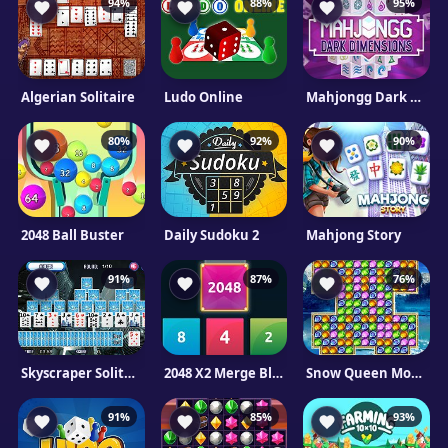
94%
88%
95%
Algerian Solitaire
Ludo Online
Mahjongg Dark Dimensions Triple Time
80%
92%
90%
2048 Ball Buster
Daily Sudoku 2
Mahjong Story
91%
87%
76%
Skyscraper Solitaire
2048 X2 Merge Blocks
Snow Queen Mobile
91%
85%
93%