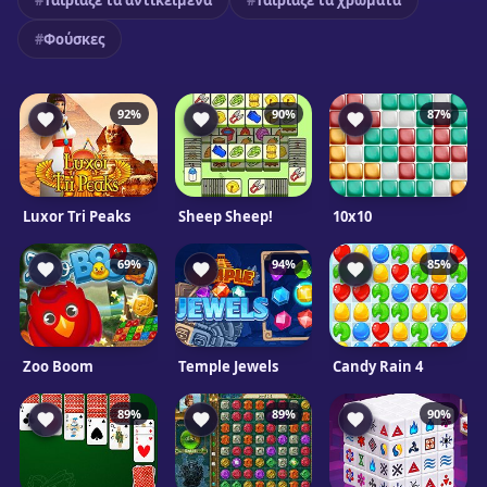
Ταίριαξε τα αντικείμενα
Ταίριαξε τα χρώματα
Φούσκες
92%
90%
87%
Luxor Tri Peaks
Sheep Sheep!
10x10
69%
94%
85%
Zoo Boom
Temple Jewels
Candy Rain 4
89%
89%
90%