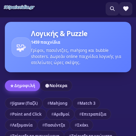
Λογικής & Puzzle
1459 παιχνίδια
🧩
Γρίφοι, πασιέντζες, mahjong και bubble
shooters. Δωρεάν online παιχνίδια λογικής για
ατελείωτες ώρες σκέψης.
Δημοφιλή
Νεότερα
Jigsaw (Παζλ)
Mahjong
Match 3
Point and Click
Αριθμοί
Επιτραπέζια
Λεξομανία
Πασιέντζα
Σκάκι