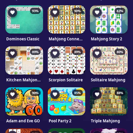
93%
90%
82%
Dominoes Classic
Mahjong Connect Deluxe 2
Mahjong Story 2
89%
89%
80%
Kitchen Mahjong Classic
Scorpion Solitaire
Solitaire Mahjong
90%
85%
88%
Adam and Eve GO
Pool Party 2
Triple Mahjong