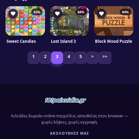
83%
88%
94%
Sweet Candies
Lost Island 3
Block Wood Puzzle
1
2
3
4
5
>
>>
Χιλιάδες δωρεάν online παιχνίδια, απευθείας στον browser —
χωρίς λήψεις, χωρίς εγγραφή.
ΑΚΟΛΟΎΘΗΣΈ ΜΑΣ