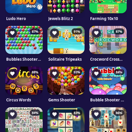
Ludo Hero
Jewels Blitz 2
Farming 10x10
87%
91%
87%
Bubbles Shooter Kizi
Solitaire Tripeaks
Crocword Crossword Puzzle
88%
93%
84%
Circus Words
Gems Shooter
Bubble Shooter Pro
84%
83%
86%