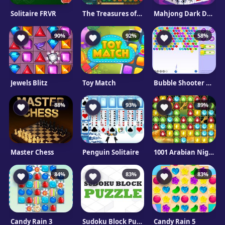
Solitaire FRVR
The Treasures of Montezuma 2
Mahjong Dark Dimensions
90%
92%
58%
Jewels Blitz
Toy Match
Bubble Shooter Classic
88%
93%
89%
Master Chess
Penguin Solitaire
1001 Arabian Nights 5
84%
83%
83%
Candy Rain 3
Sudoku Block Puzzle
Candy Rain 5