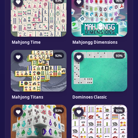
93%
96%
Mahjong Time
Mahjongg Dimensions
92%
93%
Mahjong Titans
Dominoes Classic
93%
93%