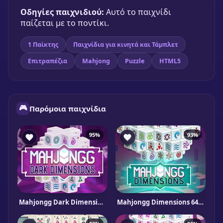
Παίξε δωρεάν
Οδηγίες παιχνιδιού:
Αυτό το παιχνίδι
παίζεται με το ποντίκι.
1 Παίκτης
Παιχνίδια για κινητά και Τάμπλετ
Επιτραπέζια
Mahjong
Puzzle
HTML5
🎮
Παρόμοια παιχνίδια
95%
93%
Mahjongg Dark Dimensions Triple Time
Mahjongg Dimensions 640 seconds