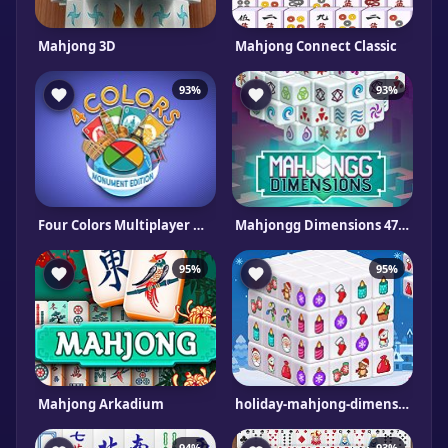
Mahjong 3D
Mahjong Connect Classic
93%
93%
Four Colors Multiplayer Monument Edition
Mahjongg Dimensions 470 seconds
95%
95%
Mahjong Arkadium
holiday-mahjong-dimensions
94%
93%