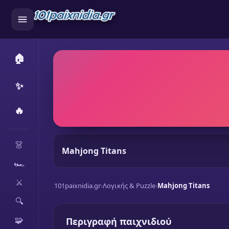
🏠
✨
🔥
CATEGORIES
👗
Mahjong Titans
🏎️
⚔️
101paixnidia.gr
›
Λογικής & Puzzle
›
Mahjong Titans
🔍
🧩
Περιγραφή παιχνιδιού