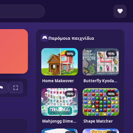
🎮
Παρόμοια παιχνίδια
96%
95%
Home Makeover
Butterfly Kyodai HD
96%
96%
Mahjongg Dimensions
Shape Matcher