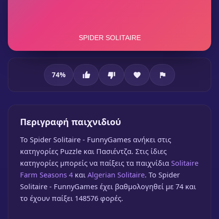
74
%
Spider Solitaire - FunnyGames
Περιγραφή παιχνιδιού
To Spider Solitaire - FunnyGames ανήκει στις
Spider Solitaire - FunnyGames
κατηγορίες Puzzle και Πασιέντζα. Στις ίδιες
🎮 1 Παίκτης
★
74%
κατηγορίες μπορείς να παίξεις τα παιχνίδια
Solitaire
Farm Seasons 4
και
Algerian Solitaire
. Το Spider
Παίξε δωρεάν
Solitaire - FunnyGames έχει βαθμολογηθεί με 74 και
το έχουν παίξει 148576 φορές.