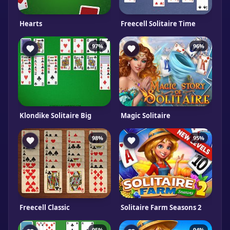
Hearts
Freecell Solitaire Time
97%
96%
Klondike Solitaire Big
Magic Solitaire
98%
95%
Freecell Classic
Solitaire Farm Seasons 2
95%
94%