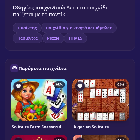
Οδηγίες παιχνιδιού:
Αυτό το παιχνίδι
παίζεται με το ποντίκι.
1 Παίκτης
Παιχνίδια για κινητά και Τάμπλετ
Πασιέντζα
Puzzle
HTML5
🎮
Παρόμοια παιχνίδια
95%
94%
Solitaire Farm Seasons 4
Algerian Solitaire