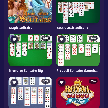
Magic Solitaire
Best Classic Solitaire
97%
96%
Klondike Solitaire Big
Freecell Solitaire Gameboss
95%
95%