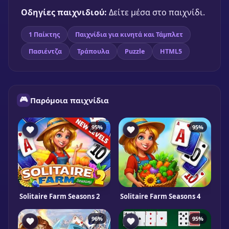
Παίξε δωρεάν
Οδηγίες παιχνιδιού:
Δείτε μέσα στο παιχνίδι.
1 Παίκτης
Παιχνίδια για κινητά και Τάμπλετ
Πασιέντζα
Τράπουλα
Puzzle
HTML5
🎮
Παρόμοια παιχνίδια
95%
95%
Solitaire Farm Seasons 2
Solitaire Farm Seasons 4
96%
95%