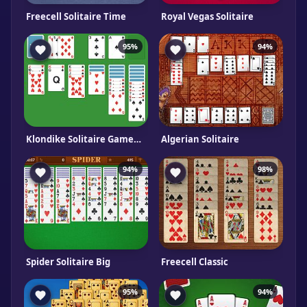
Freecell Solitaire Time
Royal Vegas Solitaire
95%
94%
Klondike Solitaire Gameboss
Algerian Solitaire
94%
98%
Spider Solitaire Big
Freecell Classic
95%
94%