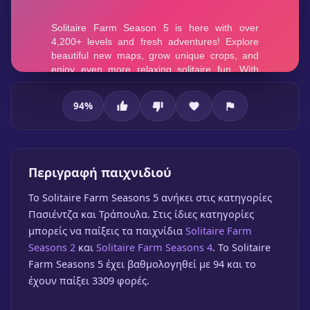
94
%
Solitaire Farm Seasons 5
Περιγραφή παιχνιδιού
To Solitaire Farm Seasons 5 ανήκει στις κατηγορίες
Πασιέντζα και Τράπουλα. Στις ίδιες κατηγορίες
μπορείς να παίξεις τα παιχνίδια
Solitaire Farm
Seasons 2
και
Solitaire Farm Seasons 4
. Το Solitaire
Farm Seasons 5 έχει βαθμολογηθεί με 94 και το
Solitaire Farm Seasons 5
έχουν παίξει 3309 φορές.
🎮 1 Παίκτης
★
94%