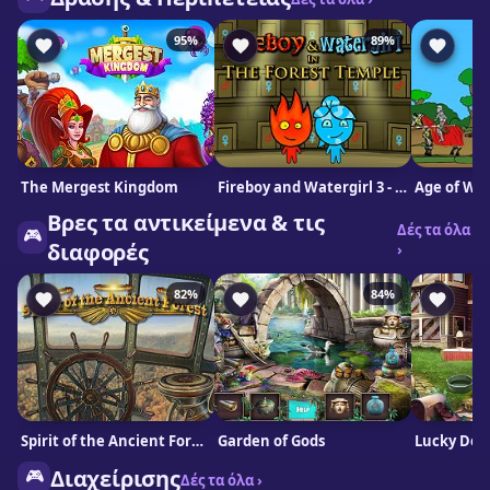
95%
89%
The Mergest Kingdom
Fireboy and Watergirl 3 - In The Forest Temple Game
Age of Wa
Βρες τα αντικείμενα & τις
Δές τα όλα
🎮
διαφορές
›
82%
84%
Spirit of the Ancient Forest
Garden of Gods
Lucky Dog
🎮
Διαχείρισης
Δές τα όλα ›