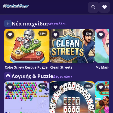
Νέα παιχνίδια
✨
Δές τα όλα ›
85%
87%
Color Screw Rescue Puzzle
Clean Streets
My Manga 
🎮
Λογικής & Puzzle
Δές τα όλα ›
90%
88%