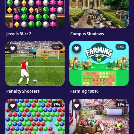
Jewels Blitz 2
Campus Shadows
86%
93%
Penalty Shooters
Farming 10x10
87%
85%