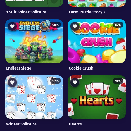
1 Suit Spider Solitaire
Farm Puzzle Story 2
90%
87%
Endless Siege
Cookie Crush
92%
94%
Winter Solitaire
Hearts