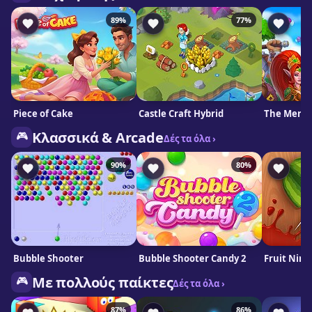
89%
77%
Piece of Cake
Castle Craft Hybrid
The Merge
🎮
Κλασσικά & Arcade
Δές τα όλα ›
90%
80%
Bubble Shooter
Bubble Shooter Candy 2
Fruit Ninj
🎮
Mε πολλούς παίκτες
Δές τα όλα ›
87%
86%