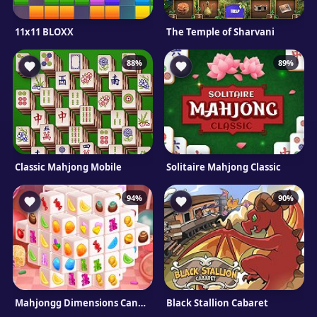
11x11 BLOXX
The Temple of Sharvani
88%
89%
Classic Mahjong Mobile
Solitaire Mahjong Classic
94%
90%
Mahjongg Dimensions Candy 640 seconds
Black Stallion Cabaret