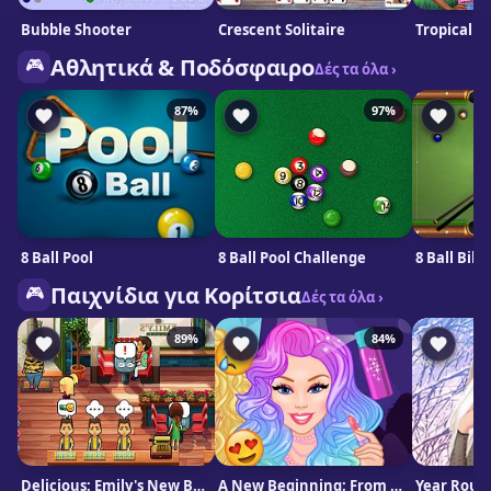
Bubble Shooter
Crescent Solitaire
Tropical 
🎮
Αθλητικά & Ποδόσφαιρο
Δές τα όλα ›
87%
97%
8 Ball Pool
8 Ball Pool Challenge
8 Ball Billi
🎮
Παιχνίδια για Κορίτσια
Δές τα όλα ›
89%
84%
Delicious: Emily's New Beginning
A New Beginning: From Sad To Fab