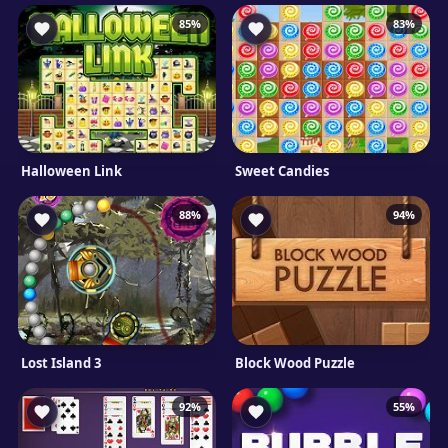
85%
83%
Halloween Link
Sweet Candies
88%
94%
Lost Island 3
Block Wood Puzzle
92%
55%