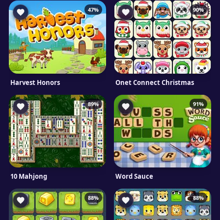
47%
90%
Harvest Honors
Onet Connect Christmas
89%
91%
10 Mahjong
Word Sauce
88%
88%