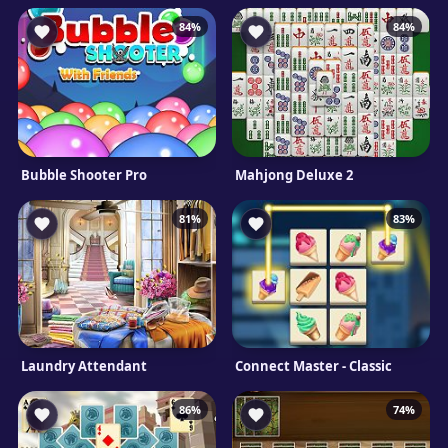
84%
84%
Bubble Shooter Pro
Mahjong Deluxe 2
81%
83%
Laundry Attendant
Connect Master - Classic
86%
74%