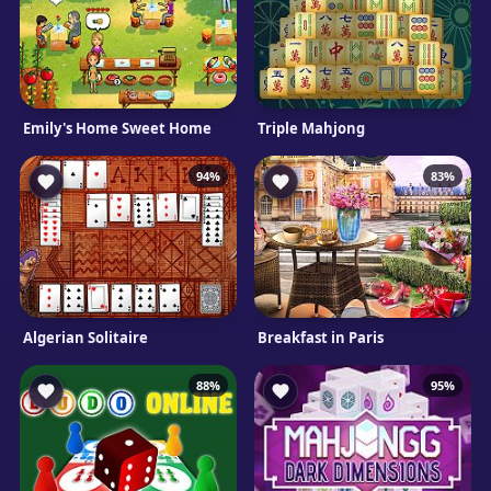
Emily's Home Sweet Home
Triple Mahjong
94%
83%
Algerian Solitaire
Breakfast in Paris
88%
95%