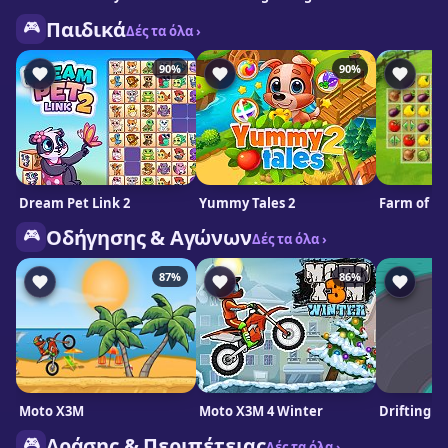
🎮
Παιδικά
Δές τα όλα ›
90%
90%
Dream Pet Link 2
Yummy Tales 2
Farm of D
🎮
Οδήγησης & Αγώνων
Δές τα όλα ›
87%
86%
Moto X3M
Moto X3M 4 Winter
Drifting M
🎮
Δράσης & Περιπέτειας
Δές τα όλα ›