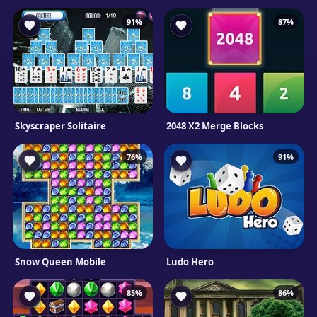
91%
87%
Skyscraper Solitaire
2048 X2 Merge Blocks
76%
91%
Snow Queen Mobile
Ludo Hero
85%
86%