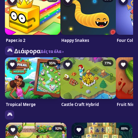
Paper.io 2
Happy Snakes
🎮
Διάφορα
Δές τα όλα ›
95%
77%
Tropical Merge
Castle Craft Hybrid
Fruit Ninj
🎮
92%
88%