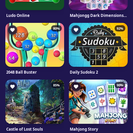
Ludo Online
Mahjongg Dark Dimensions Triple Time
80%
92%
2048 Ball Buster
Daily Sudoku 2
85%
90%
Castle of Lost Souls
Mahjong Story