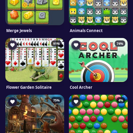
Merge Jewels
Animals Connect
91%
74%
Flower Garden Solitaire
Cool Archer
75%
4%