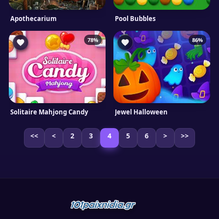
Apothecarium
Pool Bubbles
78%
86%
Solitaire Mahjong Candy
Jewel Halloween
<<
<
2
3
4
5
6
>
>>