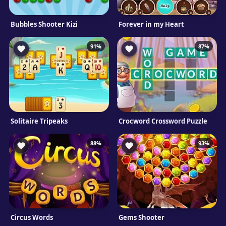
Bubbles Shooter Kizi
Forever in my Heart
91%
87%
Solitaire Tripeaks
Crocword Crossword Puzzle
88%
93%
Circus Words
Gems Shooter