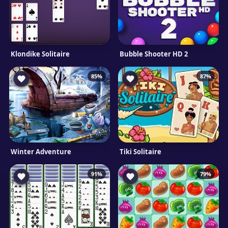
Klondike Solitaire
Bubble Shooter HD 2
85%
87%
Winter Adventure
Tiki Solitaire
91%
79%