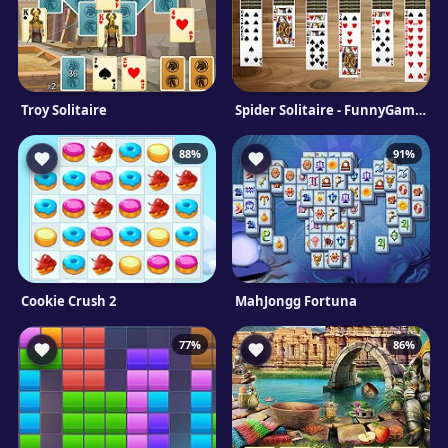
Troy Solitaire
Spider Solitaire - FunnyGames
88%
91%
Cookie Crush 2
MahJongg Fortuna
77%
86%