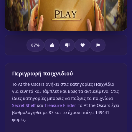
87
%
At the Oscars
Περιγραφή παιχνιδιού
To At the Oscars ανήκει στις κατηγορίες Παιχνίδια
για κινητά και Τάμπλετ και Βρες τα αντικείμενα. Στις
At the Oscars
ίδιες κατηγορίες μπορείς να παίξεις τα παιχνίδια
🎮 1 Παίκτης
★
87%
Secret Shelf
και
Treasure Finder
. Το At the Oscars έχει
βαθμολογηθεί με 87 και το έχουν παίξει 149441
Παίξε δωρεάν
φορές.