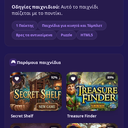
Οδηγίες παιχνιδιού:
Αυτό το παιχνίδι
παίζεται με το ποντίκι.
1 Παίκτης
Παιχνίδια για κινητά και Τάμπλετ
Βρες τα αντικείμενα
Puzzle
HTML5
🎮
Παρόμοια παιχνίδια
92%
89%
Secret Shelf
Treasure Finder