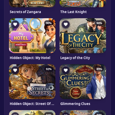
Secrets of Zangara
The Last Knight
90%
90%
Hidden Object: My Hotel
Legacy of the City
92%
89%
Hidden Object: Street Of Secrets
Glimmering Clues
91%
89%