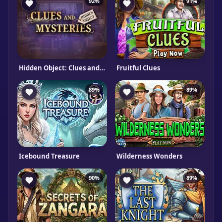
92%
91%
Hidden Object: Clues and Mysteries
Fruitful Clues
89%
89%
Icebound Treasure
Wilderness Wonders
90%
89%