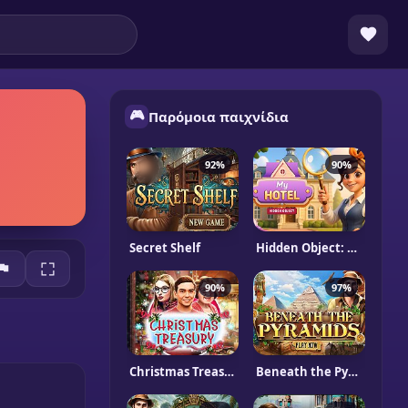
🎮
Παρόμοια παιχνίδια
92%
90%
Secret Shelf
Hidden Object: My Hotel
90%
97%
Christmas Treasury
Beneath the Pyramids