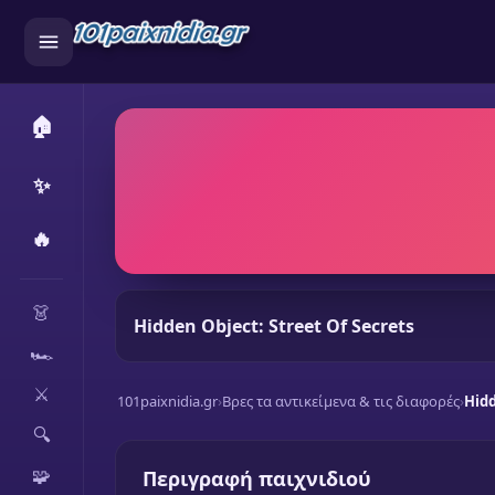
🏠
✨
🔥
CATEGORIES
👗
Hidden Object: Street Of Secrets
🏎️
⚔️
101paixnidia.gr
›
Βρες τα αντικείμενα & τις διαφορές
›
Hidd
🔍
🧩
Περιγραφή παιχνιδιού