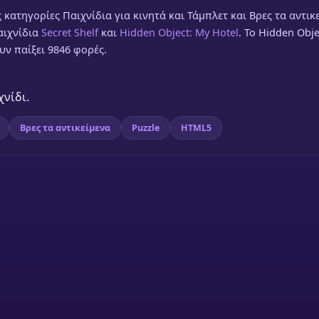
ις κατηγορίες Παιχνίδια για κινητά και Τάμπλετ και Βρες τα αντικ
παιχνίδια
Secret Shelf
και
Hidden Object: My Hotel
. Το Hidden Obje
ουν παίξει 9846 φορές.
χνίδι.
Βρες τα αντικείμενα
Puzzle
HTML5