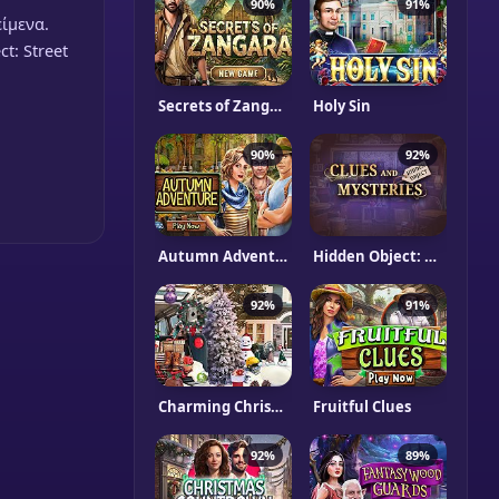
90%
91%
είμενα.
ct: Street
Secrets of Zangara
Holy Sin
90%
92%
Autumn Adventure
Hidden Object: Clues and Mysteries
92%
91%
Charming Christmas
Fruitful Clues
92%
89%