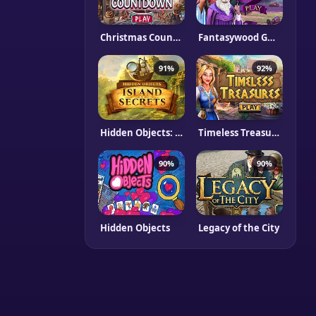
Christmas Countdown
Fantasywood Guards
91%
92%
Hidden Objects: Island Secrets
Timeless Treasures
90%
90%
Hidden Objects
Legacy of the City