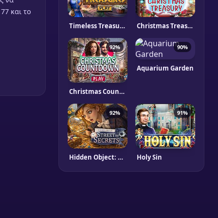
 77 και το
Timeless Treasures
Christmas Treasury
92%
90%
Aquarium Garden
Christmas Countdown
92%
91%
Hidden Object: Street Of Secrets
Holy Sin