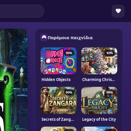
🎮
Παρόμοια παιχνίδια
90%
92%
Hidden Objects
Charming Christmas
90%
90%
Secrets of Zangara
Legacy of the City