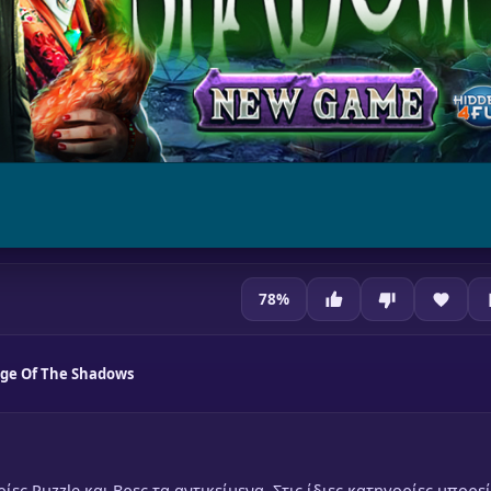
78
%
age Of The Shadows
ίες Puzzle και Βρες τα αντικείμενα. Στις ίδιες κατηγορίες μπορεί