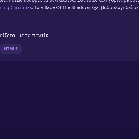
ming Christmas
. Το Village Of The Shadows έχει βαθμολογηθεί με
ίζεται με το ποντίκι.
HTML5