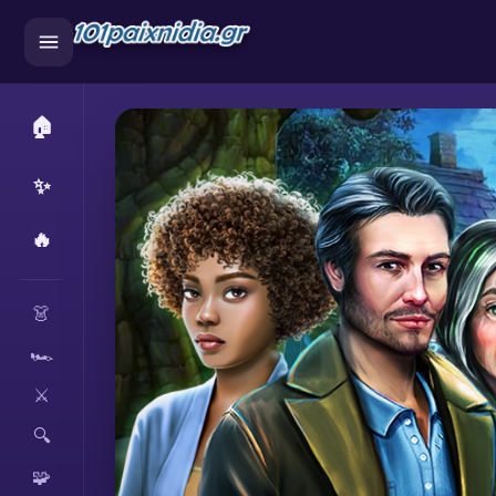
🏠
✨
🔥
CATEGORIES
👗
🏎️
⚔️
🔍
🧩