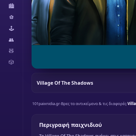
🏙️
⚽
🕹️
👥
🧸
🎲
Village Of The Shadows
101paixnidia.gr
›
Βρες τα αντικείμενα & τις διαφορές
›
Vill
Περιγραφή παιχνιδιού
To Village Of The Shadows ανήκει στις κατηγορ