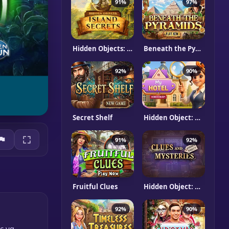
91%
97%
Hidden Objects: Island Secrets
Beneath the Pyramids
92%
90%
Secret Shelf
Hidden Object: My Hotel
91%
92%
Fruitful Clues
Hidden Object: Clues and Mysteries
92%
90%
ς να