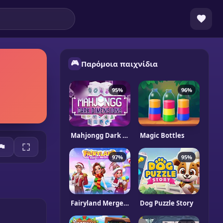
🎮
Παρόμοια παιχνίδια
95%
96%
Mahjongg Dark Dimensions Triple Time
Magic Bottles
97%
95%
Fairyland Merge & Magic
Dog Puzzle Story