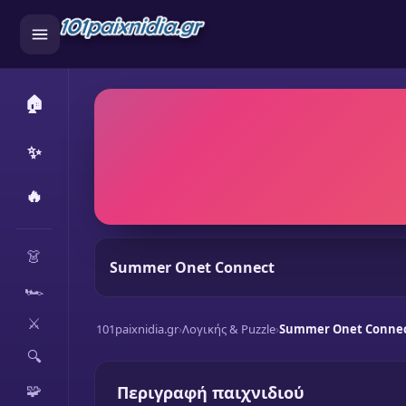
🏠
✨
🔥
CATEGORIES
👗
Summer Onet Connect
🏎️
⚔️
101paixnidia.gr
›
Λογικής & Puzzle
›
Summer Onet Conne
🔍
🧩
Περιγραφή παιχνιδιού