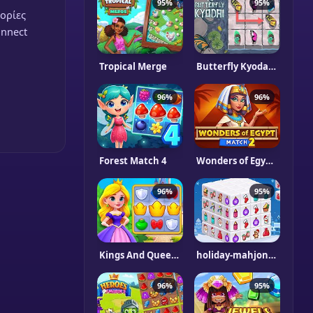
95%
95%
γορίες
onnect
Tropical Merge
Butterfly Kyodai HD
96%
96%
Forest Match 4
Wonders of Egypt Match 2
96%
95%
Kings And Queens Match
holiday-mahjong-dimensions
96%
95%