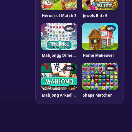
Heroes of Match 3
Jewels Blitz 5
96%
96%
Mahjongg Dimensions
Home Makeover
95%
96%
Mahjong Arkadium
Shape Matcher