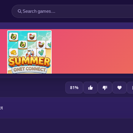
81
%
ct