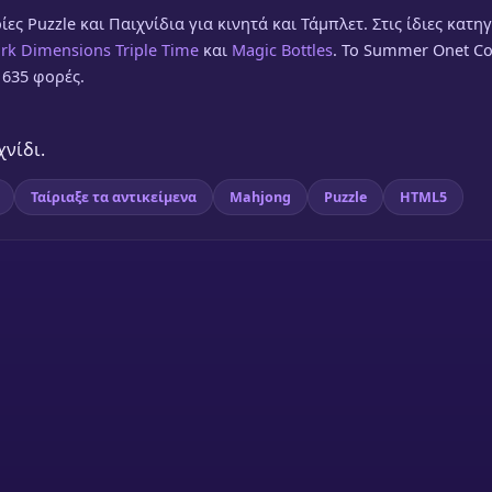
ς Puzzle και Παιχνίδια για κινητά και Τάμπλετ. Στις ίδιες κατη
k Dimensions Triple Time
και
Magic Bottles
. Το Summer Onet C
1635 φορές.
χνίδι.
Ταίριαξε τα αντικείμενα
Mahjong
Puzzle
HTML5