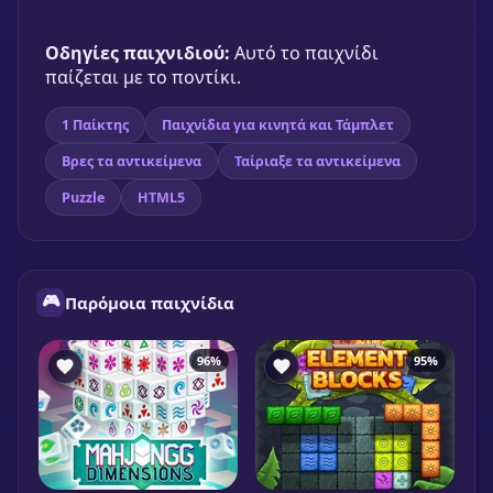
Οδηγίες παιχνιδιού:
Αυτό το παιχνίδι
παίζεται με το ποντίκι.
1 Παίκτης
Παιχνίδια για κινητά και Τάμπλετ
Βρες τα αντικείμενα
Ταίριαξε τα αντικείμενα
Puzzle
HTML5
🎮
Παρόμοια παιχνίδια
96%
95%