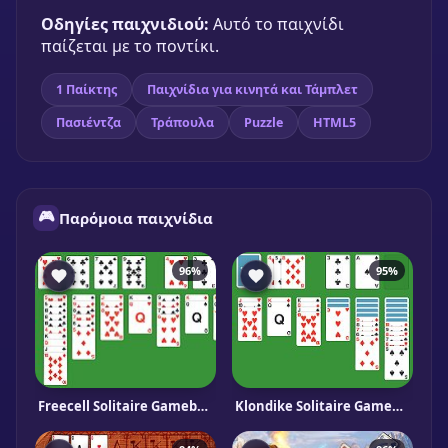
Οδηγίες παιχνιδιού:
Αυτό το παιχνίδι
παίζεται με το ποντίκι.
1 Παίκτης
Παιχνίδια για κινητά και Τάμπλετ
Πασιέντζα
Τράπουλα
Puzzle
HTML5
🎮
Παρόμοια παιχνίδια
96%
95%
Freecell Solitaire Gameboss
Klondike Solitaire Gameboss