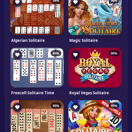
94%
96%
Algerian Solitaire
Magic Solitaire
95%
95%
Freecell Solitaire Time
Royal Vegas Solitaire
95%
95%