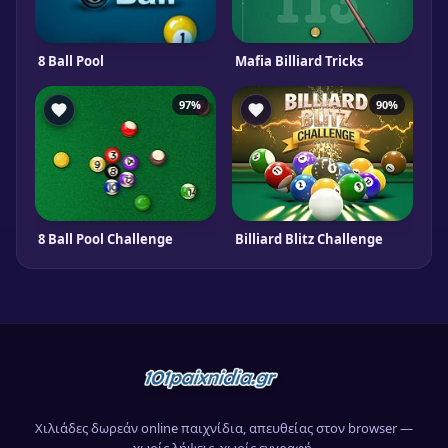
8 Ball Pool
Mafia Billiard Tricks
97%
90%
8 Ball Pool Challenge
Billiard Blitz Challenge
Χιλιάδες δωρεάν online παιχνίδια, απευθείας στον browser —