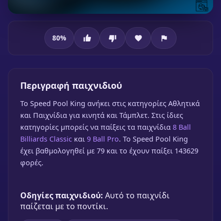
80
%
Speed Pool King
Speed Pool King
Περιγραφή παιχνιδιού
🎮 1 Παίκτης
★
80%
To Speed Pool King ανήκει στις κατηγορίες Αθλητικά
Παίξε δωρεάν
και Παιχνίδια για κινητά και Τάμπλετ. Στις ίδιες
κατηγορίες μπορείς να παίξεις τα παιχνίδια
8 Ball
Billiards Classic
και
9 Ball Pro
. Το Speed Pool King
έχει βαθμολογηθεί με 79 και το έχουν παίξει 143629
φορές.
Οδηγίες παιχνιδιού:
Αυτό το παιχνίδι
παίζεται με το ποντίκι.