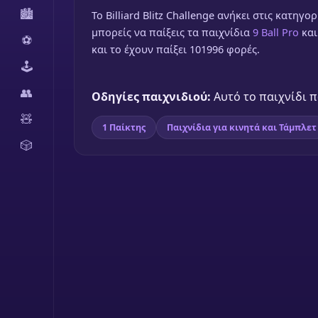
🏙️
To Billiard Blitz Challenge ανήκει στις κατηγο
μπορείς να παίξεις τα παιχνίδια
9 Ball Pro
κα
⚽
και το έχουν παίξει 101996 φορές.
🕹️
👥
Οδηγίες παιχνιδιού:
Αυτό το παιχνίδι πα
🧸
1 Παίκτης
Παιχνίδια για κινητά και Τάμπλετ
🎲