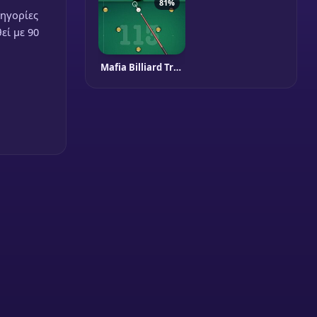
81%
τηγορίες
θεί με 90
Mafia Billiard Tricks