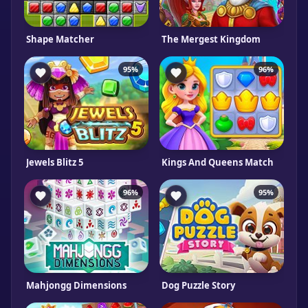
Shape Matcher
The Mergest Kingdom
95%
96%
Jewels Blitz 5
Kings And Queens Match
96%
95%
Mahjongg Dimensions
Dog Puzzle Story