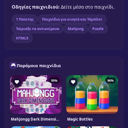
Παίξε δωρεάν
Οδηγίες παιχνιδιού:
Δείτε μέσα στο παιχνίδι.
1 Παίκτης
Παιχνίδια για κινητά και Τάμπλετ
Ταίριαξε τα αντικείμενα
Mahjong
Puzzle
HTML5
🎮
Παρόμοια παιχνίδια
95%
96%
Mahjongg Dark Dimensions Triple Time
Magic Bottles