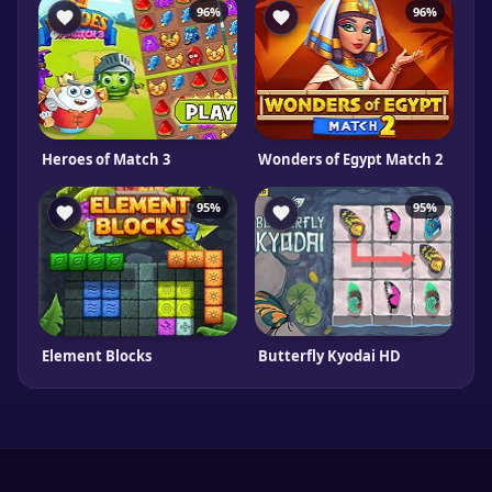
96%
96%
Heroes of Match 3
Wonders of Egypt Match 2
95%
95%
Element Blocks
Butterfly Kyodai HD