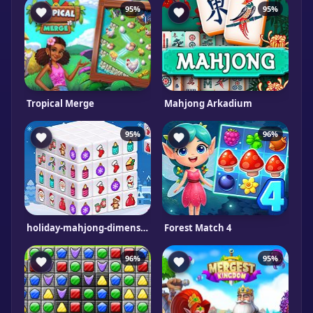
95%
95%
Tropical Merge
Mahjong Arkadium
95%
96%
holiday-mahjong-dimensions
Forest Match 4
96%
95%