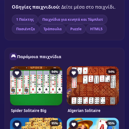
Παίξε δωρεάν
Οδηγίες παιχνιδιού:
Δείτε μέσα στο παιχνίδι.
1 Παίκτης
Παιχνίδια για κινητά και Τάμπλετ
Πασιέντζα
Τράπουλα
Puzzle
HTML5
🎮
Παρόμοια παιχνίδια
94%
94%
Spider Solitaire Big
Algerian Solitaire
95%
95%