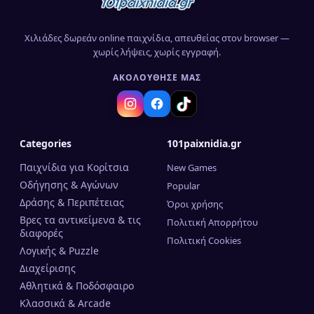
Χιλιάδες δωρεάν online παιχνίδια, απευθείας στον browser —
χωρίς λήψεις, χωρίς εγγραφή.
ΑΚΟΛΟΎΘΗΣΈ ΜΑΣ
Categories
101paixnidia.gr
Παιχνίδια για Κορίτσια
New Games
Οδήγησης & Αγώνων
Popular
Δράσης & Περιπέτειας
Όροι χρήσης
Βρες τα αντικείμενα & τις
Πολιτική Απορρήτου
διαφορές
Πολιτική Cookies
Λογικής & Puzzle
Διαχείρισης
Αθλητικά & Ποδόσφαιρο
Κλασσικά & Arcade