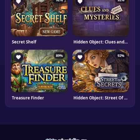
Secret Shelf
Hidden Object: Clues and Mysteries
89%
92%
Treasure Finder
Hidden Object: Street Of Secrets