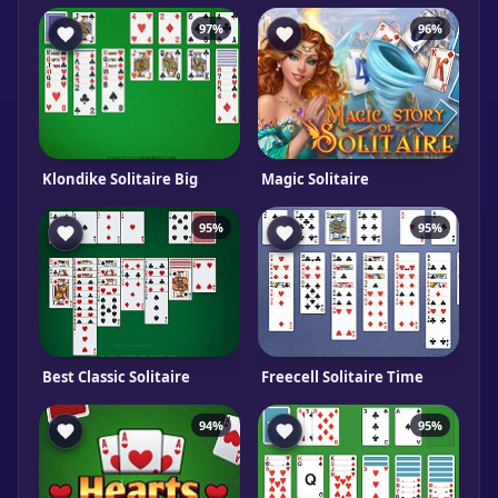
97%
96%
Klondike Solitaire Big
Magic Solitaire
95%
95%
Best Classic Solitaire
Freecell Solitaire Time
94%
95%