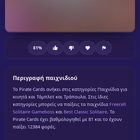
81
%
Pirate Cards
Περιγραφή παιχνιδιού
To Pirate Cards ανήκει στις κατηγορίες Παιχνίδια για
κινητά και Τάμπλετ και Τράπουλα. Στις ίδιες
κατηγορίες μπορείς να παίξεις τα παιχνίδια
Freecell
Pirate Cards
Solitaire Gameboss
και
Best Classic Solitaire
. Το
Pirate Cards έχει βαθμολογηθεί με 81 και το έχουν
🎮 1 Παίκτης
★
81%
παίξει 12384 φορές.
Παίξε δωρεάν