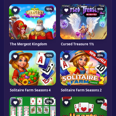
95%
95%
The Mergest Kingdom
Cursed Treasure 1½
95%
95%
Solitaire Farm Seasons 4
Solitaire Farm Seasons 2
97%
94%