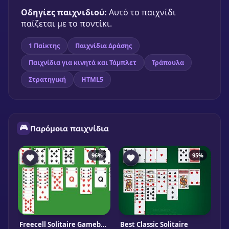
Οδηγίες παιχνιδιού:
Αυτό το παιχνίδι
παίζεται με το ποντίκι.
1 Παίκτης
Παιχνίδια Δράσης
Παιχνίδια για κινητά και Τάμπλετ
Τράπουλα
Στρατηγική
HTML5
🎮
Παρόμοια παιχνίδια
96%
95%
Freecell Solitaire Gameboss
Best Classic Solitaire