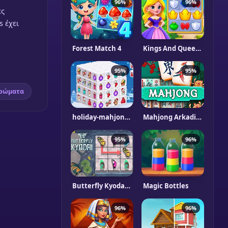
96%
96%
ες
s έχει
Forest Match 4
Kings And Queens Match
95%
95%
χρώματα
holiday-mahjong-dimensions
Mahjong Arkadium
95%
96%
Butterfly Kyodai HD
Magic Bottles
96%
96%