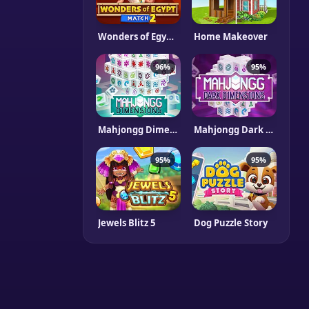
Wonders of Egypt Match 2
Home Makeover
96%
95%
Mahjongg Dimensions
Mahjongg Dark Dimensions Triple Time
95%
95%
Jewels Blitz 5
Dog Puzzle Story