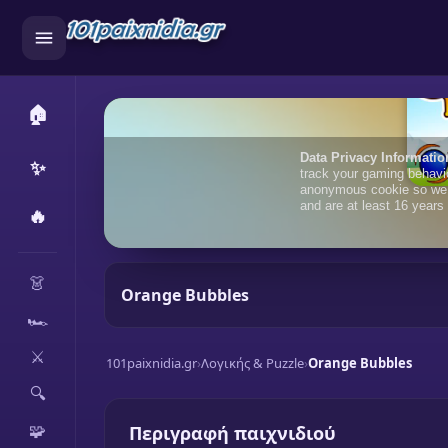
🏠
✨
🔥
CATEGORIES
👗
Orange Bubbles
🏎️
⚔️
101paixnidia.gr
›
Λογικής & Puzzle
›
Orange Bubbles
🔍
🧩
Περιγραφή παιχνιδιού