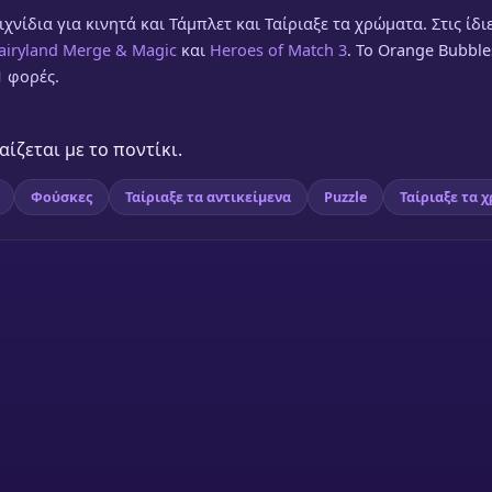
χνίδια για κινητά και Τάμπλετ και Ταίριαξε τα χρώματα. Στις ίδι
airyland Merge & Magic
και
Heroes of Match 3
. Το Orange Bubble
1 φορές.
ίζεται με το ποντίκι.
Φούσκες
Ταίριαξε τα αντικείμενα
Puzzle
Ταίριαξε τα 