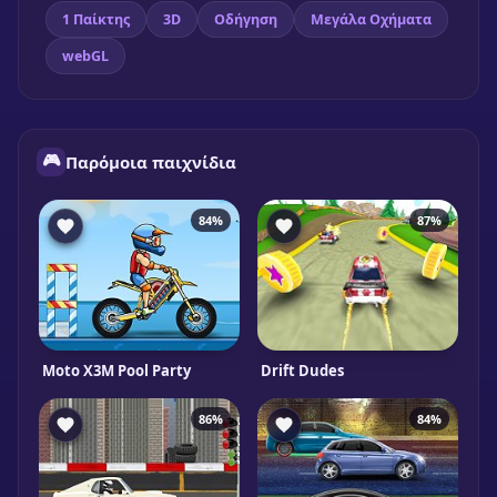
1 Παίκτης
3D
Οδήγηση
Μεγάλα Οχήματα
webGL
🎮
Παρόμοια παιχνίδια
84%
87%
Moto X3M Pool Party
Drift Dudes
86%
84%