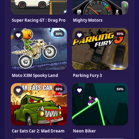
Super Racing GT : Drag Pro
Mighty Motors
86%
85%
Moto X3M Spooky Land
Parking Fury 3
88%
84%
Car Eats Car 2: Mad Dream
Neon Biker