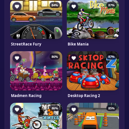
84%
87%
StreetRace Fury
Bike Mania
86%
87%
Madmen Racing
Desktop Racing 2
86%
85%