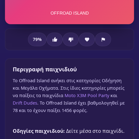
79
%
Offroad Island
Offroad Island
Περιγραφή παιχνιδιού
🎮 1 Παίκτης
★
79%
To Offroad Island ανήκει στις κατηγορίες Οδήγηση
Παίξε δωρεάν
και Μεγάλα Οχήματα. Στις ίδιες κατηγορίες μπορείς
να παίξεις τα παιχνίδια
Moto X3M Pool Party
και
Drift Dudes
. Το Offroad Island έχει βαθμολογηθεί με
78 και το έχουν παίξει 1456 φορές.
Οδηγίες παιχνιδιού:
Δείτε μέσα στο παιχνίδι.