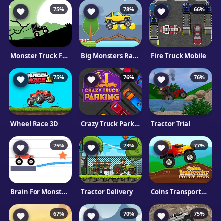
75%
78%
66%
Monster Truck Forest Delivery
Big Monsters Racing
Fire Truck Mobile
75%
76%
76%
Wheel Race 3D
Crazy Truck Parking
Tractor Trial
75%
73%
77%
Brain For Monster Truck
Tractor Delivery
Coins Transporter Monster Truck
67%
70%
75%