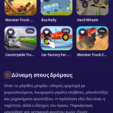
Monster Truck Madness
Bus Rally
Hard Wheels
77%
75%
73%
Countryside Truck Drive
Car Factory For Kids
Monster Truck Crush
Δύναμη στους δρόμους
✨
Όταν το μέγεθος μετράει: οδηγείς φορτηγά με
ρυμουλκούμενα, λεωφορεία γεμάτα επιβάτες, μπουλντόζες
και μηχανήματα εργοταξίου. Η πρόκληση εδώ δεν είναι η
ταχύτητα, αλλά ο έλεγχος του όγκου. Παρκάρισμα,
μανούβρες και μεταφορά φορτίου χωρίς ζημιές.