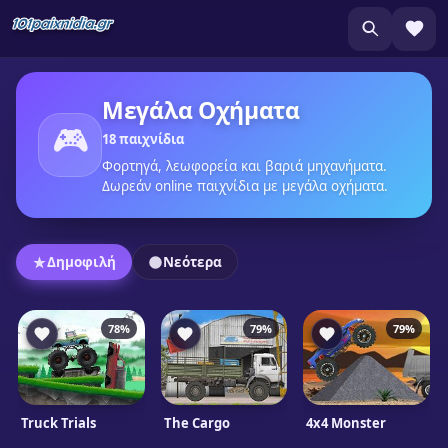
Μεγάλα Οχήματα
🎮
18 παιχνίδια
Φορτηγά, λεωφορεία και βαριά μηχανήματα.
Δωρεάν online παιχνίδια με μεγάλα οχήματα.
Δημοφιλή
Νεότερα
78%
79%
79%
Truck Trials
The Cargo
4x4 Monster