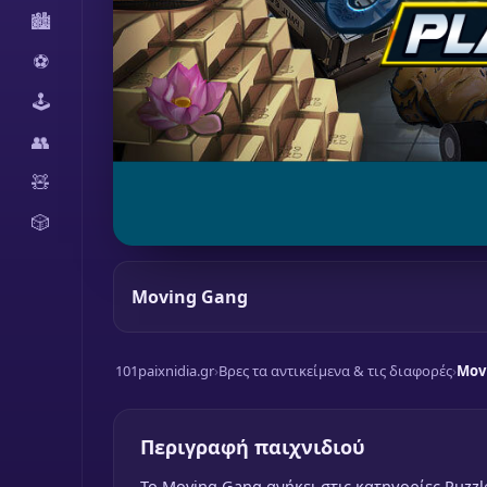
🏙️
⚽
🕹️
👥
🧸
🎲
Moving Gang
101paixnidia.gr
›
Βρες τα αντικείμενα & τις διαφορές
›
Mov
Περιγραφή παιχνιδιού
To Moving Gang ανήκει στις κατηγορίες Puzzle 