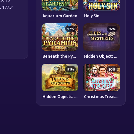
ι 17731
Aquarium Garden
Holy Sin
97%
92%
Beneath the Pyramids
Hidden Object: Clues and Mysteries
91%
90%
Hidden Objects: Island Secrets
Christmas Treasury