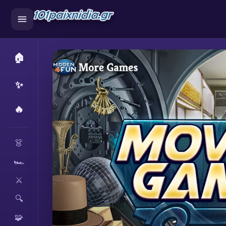
🏠
✨
🔥
CATEGORIES
👗
🏎️
⚔️
🔍
🧩