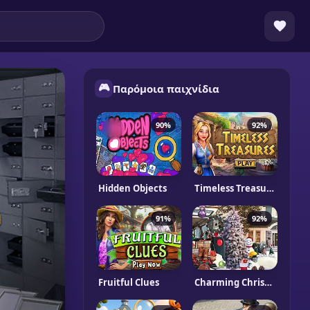
🎮
Παρόμοια παιχνίδια
90%
92%
Hidden Objects
Timeless Treasures
91%
92%
Fruitful Clues
Charming Christmas