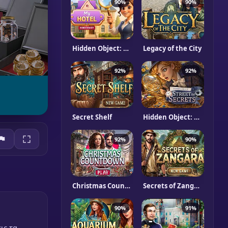
90%
90%
Hidden Object: My Hotel
Legacy of the City
92%
92%
Secret Shelf
Hidden Object: Street Of Secrets
92%
90%
Christmas Countdown
Secrets of Zangara
90%
91%
ις τα