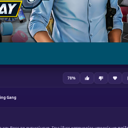
78
%
ing Gang
και Βρες τα αντικείμενα. Στις ίδιες κατηγορίες μπορείς να παίξε