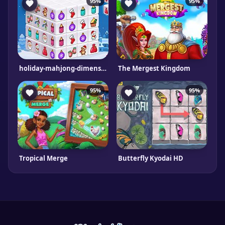
95%
95%
holiday-mahjong-dimensions
The Mergest Kingdom
95%
95%
Tropical Merge
Butterfly Kyodai HD