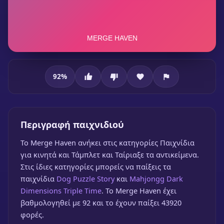
92
%
Merge Haven
Περιγραφή παιχνιδιού
To Merge Haven ανήκει στις κατηγορίες Παιχνίδια
για κινητά και Τάμπλετ και Ταίριαξε τα αντικείμενα.
Στις ίδιες κατηγορίες μπορείς να παίξεις τα
Merge Haven
παιχνίδια
Dog Puzzle Story
και
Mahjongg Dark
🎮 1 Παίκτης
★
92%
Dimensions Triple Time
. Το Merge Haven έχει
βαθμολογηθεί με 92 και το έχουν παίξει 43920
Παίξε δωρεάν
φορές.