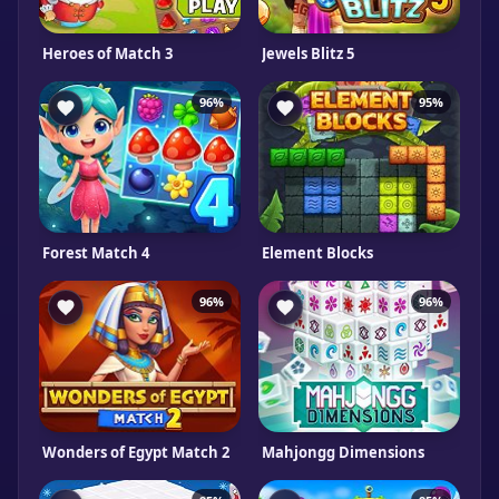
Heroes of Match 3
Jewels Blitz 5
96%
95%
Forest Match 4
Element Blocks
96%
96%
Wonders of Egypt Match 2
Mahjongg Dimensions