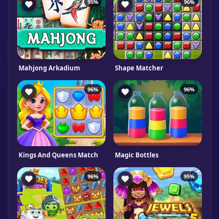
95%
96%
Mahjong Arkadium
Shape Matcher
96%
96%
Kings And Queens Match
Magic Bottles
96%
95%