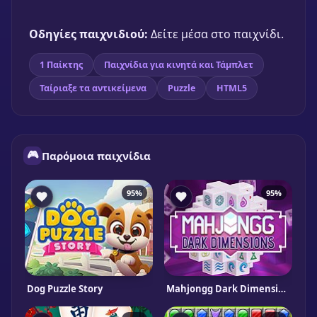
Οδηγίες παιχνιδιού:
Δείτε μέσα στο παιχνίδι.
1 Παίκτης
Παιχνίδια για κινητά και Τάμπλετ
Ταίριαξε τα αντικείμενα
Puzzle
HTML5
🎮
Παρόμοια παιχνίδια
95%
95%
Dog Puzzle Story
Mahjongg Dark Dimensions Triple Time