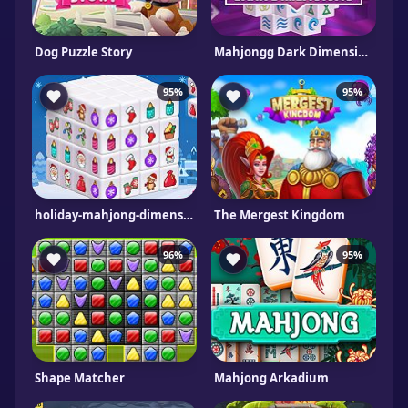
Dog Puzzle Story
Mahjongg Dark Dimensions Triple Time
95%
95%
holiday-mahjong-dimensions
The Mergest Kingdom
96%
95%
Shape Matcher
Mahjong Arkadium