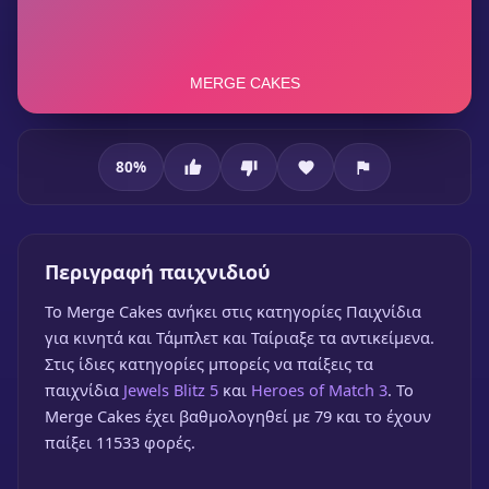
80
%
Merge Cakes
Περιγραφή παιχνιδιού
To Merge Cakes ανήκει στις κατηγορίες Παιχνίδια
για κινητά και Τάμπλετ και Ταίριαξε τα αντικείμενα.
Στις ίδιες κατηγορίες μπορείς να παίξεις τα
Merge Cakes
παιχνίδια
Jewels Blitz 5
και
Heroes of Match 3
. Το
🎮 1 Παίκτης
★
80%
Merge Cakes έχει βαθμολογηθεί με 79 και το έχουν
παίξει 11533 φορές.
Παίξε δωρεάν