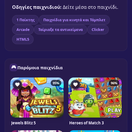
Οδηγίες παιχνιδιού:
Δείτε μέσα στο παιχνίδι.
1 Παίκτης
Παιχνίδια για κινητά και Τάμπλετ
Arcade
Ταίριαξε τα αντικείμενα
Clicker
HTML5
🎮
Παρόμοια παιχνίδια
95%
96%
Jewels Blitz 5
Heroes of Match 3