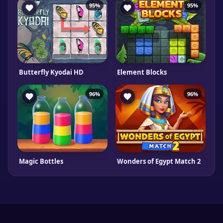
95%
95%
Butterfly Kyodai HD
Element Blocks
96%
96%
Magic Bottles
Wonders of Egypt Match 2