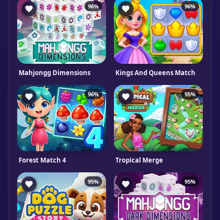
96%
96%
Mahjongg Dimensions
Kings And Queens Match
96%
95%
Forest Match 4
Tropical Merge
95%
95%