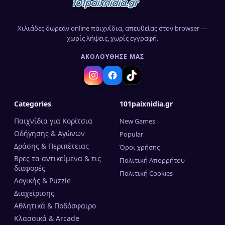
Χιλιάδες δωρεάν online παιχνίδια, απευθείας στον browser —
χωρίς λήψεις, χωρίς εγγραφή.
ΑΚΟΛΟΎΘΗΣΈ ΜΑΣ
Categories
101paixnidia.gr
Παιχνίδια για Κορίτσια
New Games
Οδήγησης & Αγώνων
Popular
Δράσης & Περιπέτειας
Όροι χρήσης
Βρες τα αντικείμενα & τις
Πολιτική Απορρήτου
διαφορές
Πολιτική Cookies
Λογικής & Puzzle
Διαχείρισης
Αθλητικά & Ποδόσφαιρο
Κλασσικά & Arcade