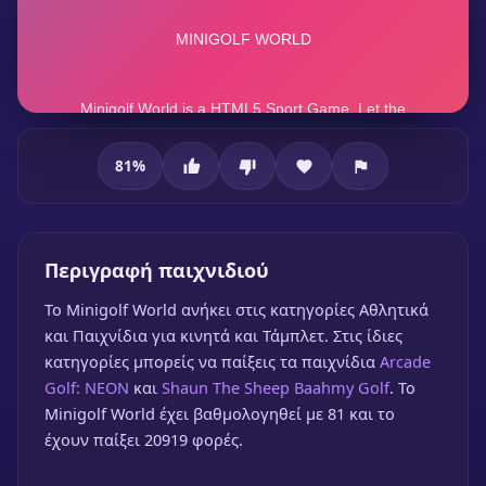
81
%
Minigolf World
Περιγραφή παιχνιδιού
To Minigolf World ανήκει στις κατηγορίες Αθλητικά
και Παιχνίδια για κινητά και Τάμπλετ. Στις ίδιες
κατηγορίες μπορείς να παίξεις τα παιχνίδια
Arcade
Minigolf World
Golf: NEON
και
Shaun The Sheep Baahmy Golf
. Το
Minigolf World έχει βαθμολογηθεί με 81 και το
🎮 1 Παίκτης
★
81%
έχουν παίξει 20919 φορές.
Παίξε δωρεάν