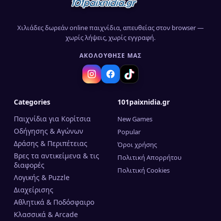
Χιλιάδες δωρεάν online παιχνίδια, απευθείας στον browser —
χωρίς λήψεις, χωρίς εγγραφή.
ΑΚΟΛΟΎΘΗΣΈ ΜΑΣ
Categories
101paixnidia.gr
Παιχνίδια για Κορίτσια
New Games
Οδήγησης & Αγώνων
Popular
Δράσης & Περιπέτειας
Όροι χρήσης
Βρες τα αντικείμενα & τις
Πολιτική Απορρήτου
διαφορές
Πολιτική Cookies
Λογικής & Puzzle
Διαχείρισης
Αθλητικά & Ποδόσφαιρο
Κλασσικά & Arcade