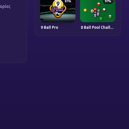
81%
97%
γορίες
9 Ball Pro
8 Ball Pool Challenge