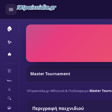
🏠
✨
🔥
CATEGORIES
👗
Master Tournament
🏎️
⚔️
101paixnidia.gr
›
Αθλητικά & Ποδόσφαιρο
›
Master Tour
🔍
🧩
Περιγραφή παιχνιδιού