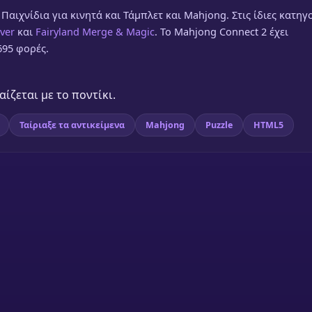
Παιχνίδια για κινητά και Τάμπλετ και Mahjong. Στις ίδιες κατηγ
ver
και
Fairyland Merge & Magic
. Το Mahjong Connect 2 έχει
695 φορές.
ίζεται με το ποντίκι.
Ταίριαξε τα αντικείμενα
Mahjong
Puzzle
HTML5