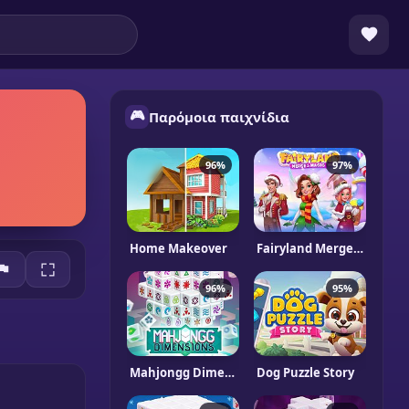
🎮
Παρόμοια παιχνίδια
96%
97%
Home Makeover
Fairyland Merge & Magic
96%
95%
Mahjongg Dimensions
Dog Puzzle Story