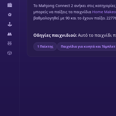
🏙️
To Mahjong Connect 2 ανήκει στις κατηγορίες 
μπορείς να παίξεις τα παιχνίδια
Home Makeo
⚽
βαθμολογηθεί με 90 και το έχουν παίξει 2277
🕹️
👥
Οδηγίες παιχνιδιού:
Αυτό το παιχνίδι πα
🧸
1 Παίκτης
Παιχνίδια για κινητά και Τάμπλετ
🎲