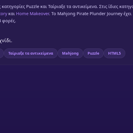
 κατηγορίες Puzzle και Ταίριαξε τα αντικείμενα. Στις ίδιες κατηγ
tory
και
Home Makeover
. Το Mahjong Pirate Plunder Journey έχει
3 φορές.
χνίδι.
Ταίριαξε τα αντικείμενα
Mahjong
Puzzle
HTML5