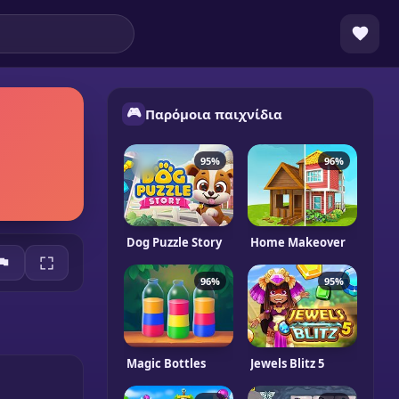
🎮
Παρόμοια παιχνίδια
95%
96%
Dog Puzzle Story
Home Makeover
96%
95%
Magic Bottles
Jewels Blitz 5