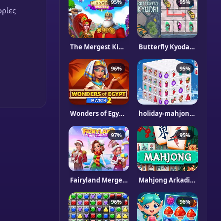
95%
95%
ορίες
The Mergest Kingdom
Butterfly Kyodai HD
96%
95%
Wonders of Egypt Match 2
holiday-mahjong-dimensions
97%
95%
Fairyland Merge & Magic
Mahjong Arkadium
96%
96%