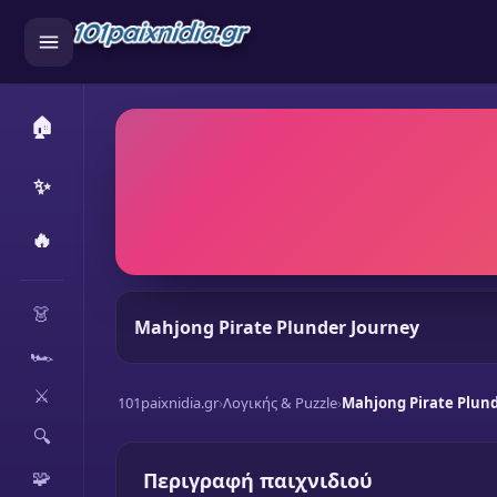
🏠
✨
🔥
CATEGORIES
👗
Mahjong Pirate Plunder Journey
🏎️
⚔️
101paixnidia.gr
›
Λογικής & Puzzle
›
Mahjong Pirate Plund
🔍
🧩
Περιγραφή παιχνιδιού