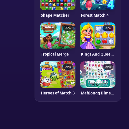
Shape Matcher
Forest Match 4
95%
96%
Tropical Merge
Kings And Queens Match
96%
96%
Heroes of Match 3
Mahjongg Dimensions