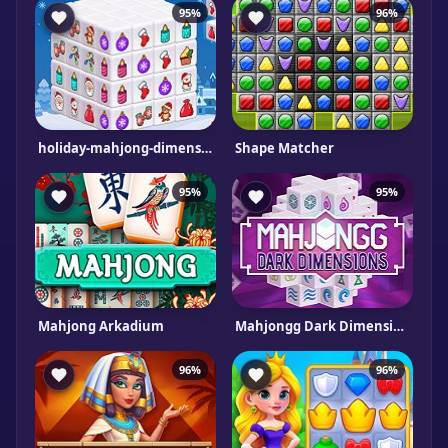
95%
96%
holiday-mahjong-dimensions
Shape Matcher
95%
95%
Mahjong Arkadium
Mahjongg Dark Dimensions Triple Time
96%
96%