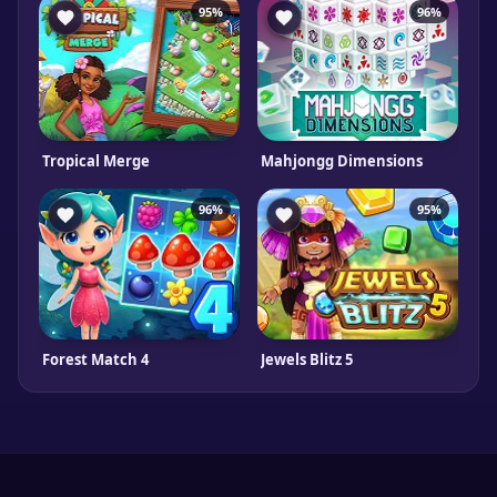
95%
96%
Tropical Merge
Mahjongg Dimensions
96%
95%
Forest Match 4
Jewels Blitz 5