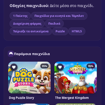
Οδηγίες παιχνιδιού:
Δείτε μέσα στο παιχνίδι.
1 Παίκτης
Παιχνίδια για κινητά και Τάμπλετ
Διαχείριση φάρμας
Παιδικά
Ταίριαξε τα αντικείμενα
Puzzle
HTML5
🎮
Παρόμοια παιχνίδια
95%
95%
Dog Puzzle Story
The Mergest Kingdom