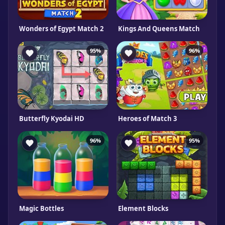
Wonders of Egypt Match 2
Kings And Queens Match
95%
96%
Butterfly Kyodai HD
Heroes of Match 3
96%
95%
Magic Bottles
Element Blocks