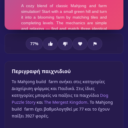
77
%
Mahjong build farm
Περιγραφή παιχνιδιού
To Mahjong build farm ανήκει στις κατηγορίες
Διαχείριση φάρμας και Παιδικά. Στις ίδιες
κατηγορίες μπορείς να παίξεις τα παιχνίδια
Dog
Puzzle Story
και
The Mergest Kingdom
. Το Mahjong
Mahjong build farm
build farm έχει βαθμολογηθεί με 77 και το έχουν
🎮 1 Παίκτης
★
77%
παίξει 3927 φορές.
Παίξε δωρεάν