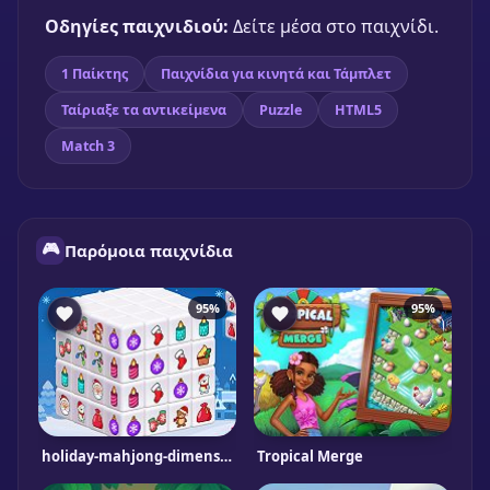
Οδηγίες παιχνιδιού:
Δείτε μέσα στο παιχνίδι.
1 Παίκτης
Παιχνίδια για κινητά και Τάμπλετ
Ταίριαξε τα αντικείμενα
Puzzle
HTML5
Match 3
🎮
Παρόμοια παιχνίδια
95%
95%
holiday-mahjong-dimensions
Tropical Merge