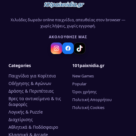
Χιλιάδες δωρεάν online παιχνίδια, απευθείας στον browser —
χωρίς λήψεις, χωρίς εγγραφή.
ΑΚΟΛΟΎΘΗΣΈ ΜΑΣ
Categories
101paixnidia.gr
Παιχνίδια για Κορίτσια
New Games
Οδήγησης & Αγώνων
Popular
Δράσης & Περιπέτειας
Όροι χρήσης
Βρες τα αντικείμενα & τις
Πολιτική Απορρήτου
διαφορές
Πολιτική Cookies
Λογικής & Puzzle
Διαχείρισης
Αθλητικά & Ποδόσφαιρο
Κλασσικά & Arcade