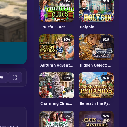
91%
91%
Fruitful Clues
Holy Sin
90%
92%
Autumn Adventure
Hidden Object: Street Of Secrets
92%
97%
Charming Christmas
Beneath the Pyramids
92%
92%
μπορείς να