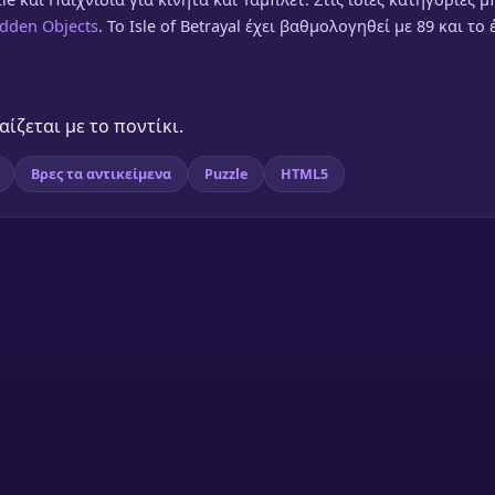
dden Objects
. Το Isle of Betrayal έχει βαθμολογηθεί με 89 και το
ίζεται με το ποντίκι.
Βρες τα αντικείμενα
Puzzle
HTML5