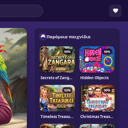
🎮
Παρόμοια παιχνίδια
90%
90%
Secrets of Zangara
Hidden Objects
92%
90%
Timeless Treasures
Christmas Treasury