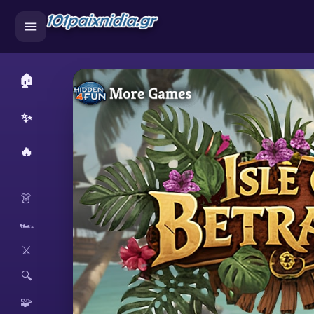
🏠
✨
🔥
CATEGORIES
👗
🏎️
⚔️
🔍
🧩