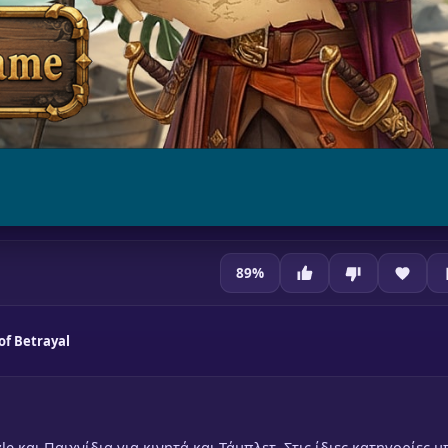
89
%
 of Betrayal
zle και Παιχνίδια για κινητά και Τάμπλετ. Στις ίδιες κατηγορίες 