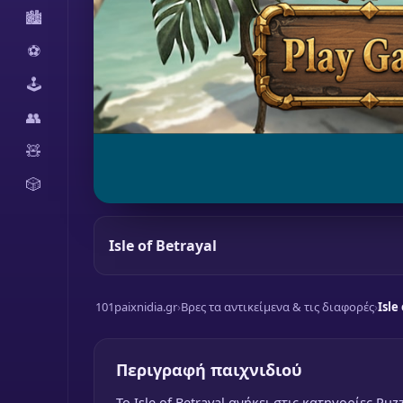
🏙️
⚽
🕹️
👥
🧸
🎲
Isle of Betrayal
101paixnidia.gr
›
Βρες τα αντικείμενα & τις διαφορές
›
Isle
Περιγραφή παιχνιδιού
To Isle of Betrayal ανήκει στις κατηγορίες Puz