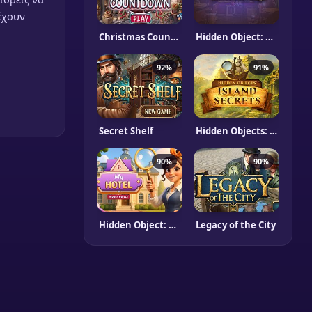
 έχουν
Christmas Countdown
Hidden Object: Clues and Mysteries
92%
91%
Secret Shelf
Hidden Objects: Island Secrets
90%
90%
Hidden Object: My Hotel
Legacy of the City