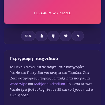
88
%
Hexa Arrows Puzzle
Περιγραφή παιχνιδιού
To Hexa Arrows Puzzle ανήκει στις κατηγορίες
Puzzle και Παιχνίδια για κινητά και Τάμπλετ. Στις
ίδιες κατηγορίες μπορείς να παίξεις τα παιχνίδια
Word Wipe
και
Mahjong Arkadium
. Το Hexa Arrows
Hexa Arrows Puzzle
Puzzle έχει βαθμολογηθεί με 88 και το έχουν παίξει
🎮 1 Παίκτης
★
88%
1905 φορές.
Παίξε δωρεάν