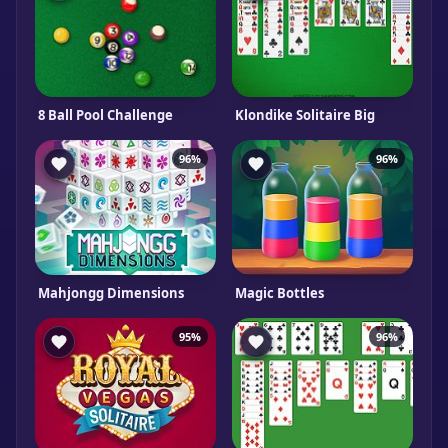
8 Ball Pool Challenge
Klondike Solitaire Big
96%
96%
Mahjongg Dimensions
Magic Bottles
95%
96%