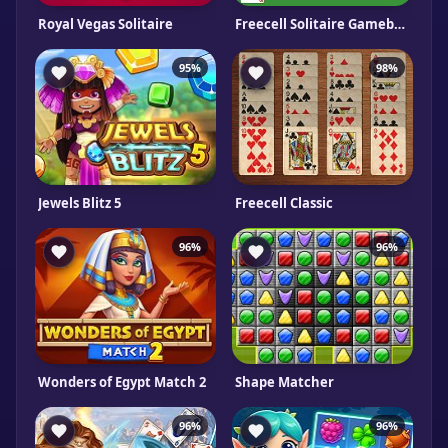
Royal Vegas Solitaire
Freecell Solitaire Gameboss
95%
98%
Jewels Blitz 5
Freecell Classic
96%
96%
Wonders of Egypt Match 2
Shape Matcher
96%
96%