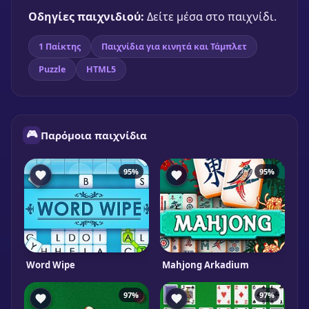
Οδηγίες παιχνιδιού:
Δείτε μέσα στο παιχνίδι.
1 Παίκτης
Παιχνίδια για κινητά και Τάμπλετ
Puzzle
HTML5
🎮
Παρόμοια παιχνίδια
95%
95%
Word Wipe
Mahjong Arkadium
97%
97%