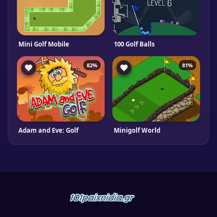
Mini Golf Mobile
100 Golf Balls
82%
81%
Adam and Eve: Golf
Minigolf World