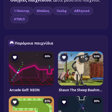
Οδηγίες παιχνιδιού:
Δείτε μέσα στο παιχνίδι.
Παίξε δωρεάν
1 Παίκτης
Μπάλες
Γκολφ
Αθλητικά
HTML5
🎮
Παρόμοια παιχνίδια
80%
83%
Arcade Golf: NEON
Shaun The Sheep Baahmy Golf
81%
80%