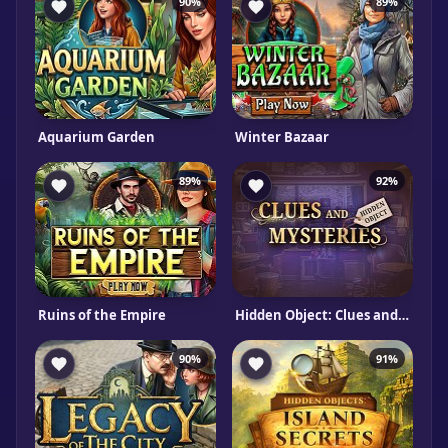
90%
89%
Aquarium Garden
Winter Bazaar
89%
92%
Ruins of the Empire
Hidden Object: Clues and Mysteries
90%
91%