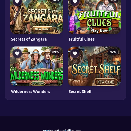
Secrets of Zangara
Fruitful Clues
89%
92%
Wilderness Wonders
Secret Shelf