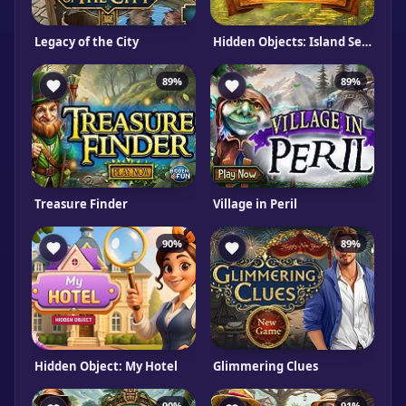
Legacy of the City
Hidden Objects: Island Secrets
89%
89%
Treasure Finder
Village in Peril
90%
89%
Hidden Object: My Hotel
Glimmering Clues
90%
91%