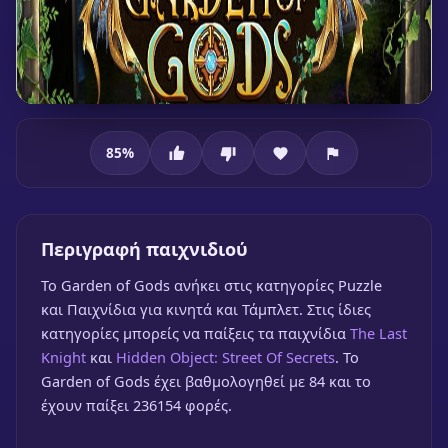
85
%
Garden of Gods
Περιγραφή παιχνιδιού
To Garden of Gods ανήκει στις κατηγορίες Puzzle
και Παιχνίδια για κινητά και Τάμπλετ. Στις ίδιες
Garden of Gods
κατηγορίες μπορείς να παίξεις τα παιχνίδια
The Last
🎮 1 Παίκτης
★
85%
Knight
και
Hidden Object: Street Of Secrets
. Το
Garden of Gods έχει βαθμολογηθεί με 84 και το
Παίξε δωρεάν
έχουν παίξει 236154 φορές.