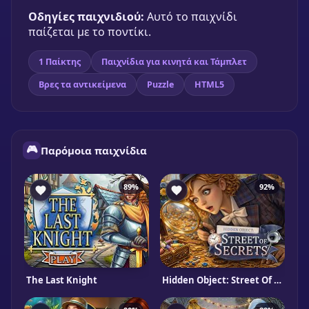
Οδηγίες παιχνιδιού:
Αυτό το παιχνίδι
παίζεται με το ποντίκι.
1 Παίκτης
Παιχνίδια για κινητά και Τάμπλετ
Βρες τα αντικείμενα
Puzzle
HTML5
🎮
Παρόμοια παιχνίδια
89%
92%
The Last Knight
Hidden Object: Street Of Secrets