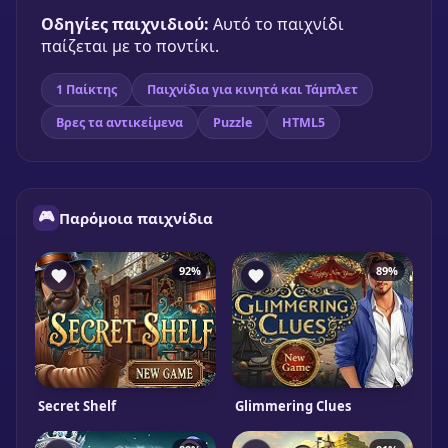
Οδηγίες παιχνιδιού:
Αυτό το παιχνίδι
παίζεται με το ποντίκι.
1 Παίκτης
Παιχνίδια για κινητά και Τάμπλετ
Βρες τα αντικείμενα
Puzzle
HTML5
🎮
Παρόμοια παιχνίδια
92%
89%
Secret Shelf
Glimmering Clues