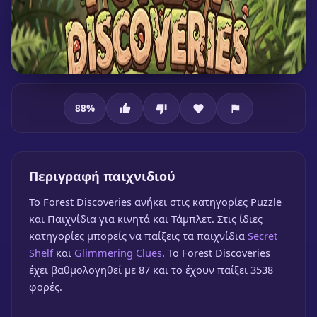
88
%
Forest Discoveries
Περιγραφή παιχνιδιού
To Forest Discoveries ανήκει στις κατηγορίες Puzzle
και Παιχνίδια για κινητά και Τάμπλετ. Στις ίδιες
κατηγορίες μπορείς να παίξεις τα παιχνίδια
Secret
Forest Discoveries
Shelf
και
Glimmering Clues
. Το Forest Discoveries
🎮 1 Παίκτης
★
88%
έχει βαθμολογηθεί με 87 και το έχουν παίξει 3538
Παίξε δωρεάν
φορές.