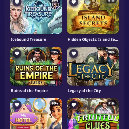
89%
91%
Icebound Treasure
Hidden Objects: Island Secrets
89%
90%
Ruins of the Empire
Legacy of the City
90%
91%