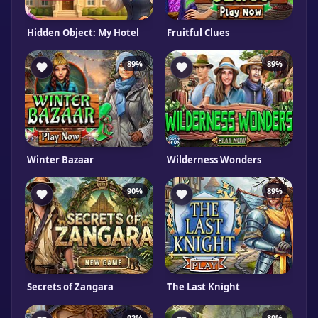
Hidden Object: My Hotel
Fruitful Clues
89%
89%
Winter Bazaar
Wilderness Wonders
90%
89%
Secrets of Zangara
The Last Knight
92%
89%