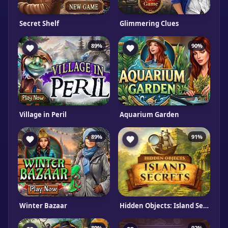
Secret Shelf
Glimmering Clues
89%
90%
Village in Peril
Aquarium Garden
89%
91%
Winter Bazaar
Hidden Objects: Island Secrets
89%
92%