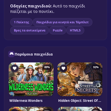
Οδηγίες παιχνιδιού:
Αυτό το παιχνίδι
παίζεται με το ποντίκι.
1 Παίκτης
Παιχνίδια για κινητά και Τάμπλετ
Βρες τα αντικείμενα
Puzzle
HTML5
🎮
Παρόμοια παιχνίδια
89%
92%
Wilderness Wonders
Hidden Object: Street Of Secrets