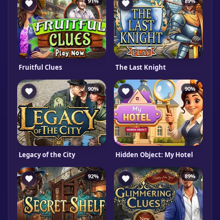
91%
89%
Fruitful Clues
The Last Knight
90%
90%
Legacy of the City
Hidden Object: My Hotel
92%
89%