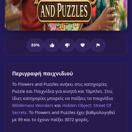
89
%
Flowers and Puzzles
Περιγραφή παιχνιδιού
To Flowers and Puzzles ανήκει στις κατηγορίες
Puzzle και Παιχνίδια για κινητά και Τάμπλετ. Στις
ίδιες κατηγορίες μπορείς να παίξεις τα παιχνίδια
Flowers and Puzzles
Wilderness Wonders
και
Hidden Object: Street Of
🎮 1 Παίκτης
★
89%
Secrets
. Το Flowers and Puzzles έχει βαθμολογηθεί
με 89 και το έχουν παίξει 3072 φορές.
Παίξε δωρεάν