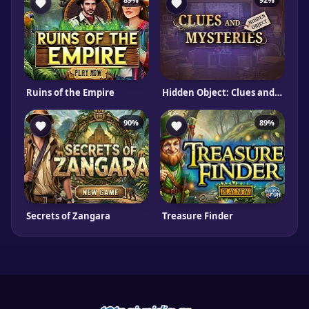
Ruins of the Empire
Hidden Object: Clues and Mysteries
90%
89%
Secrets of Zangara
Treasure Finder