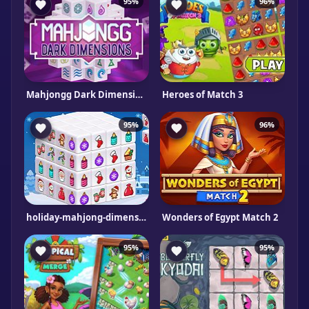
95%
96%
Mahjongg Dark Dimensions Triple Time
Heroes of Match 3
95%
96%
holiday-mahjong-dimensions
Wonders of Egypt Match 2
95%
95%