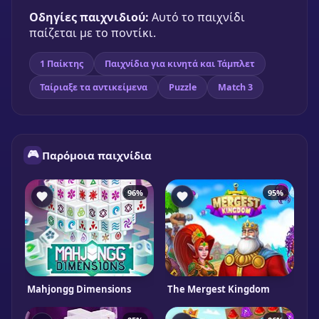
Οδηγίες παιχνιδιού:
Αυτό το παιχνίδι
παίζεται με το ποντίκι.
1 Παίκτης
Παιχνίδια για κινητά και Τάμπλετ
Ταίριαξε τα αντικείμενα
Puzzle
Match 3
🎮
Παρόμοια παιχνίδια
96%
95%
Mahjongg Dimensions
The Mergest Kingdom