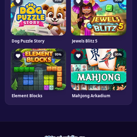
Dog Puzzle Story
Jewels Blitz 5
95%
95%
Element Blocks
Mahjong Arkadium