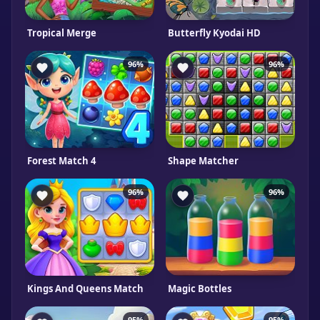
Tropical Merge
Butterfly Kyodai HD
96%
96%
Forest Match 4
Shape Matcher
96%
96%
Kings And Queens Match
Magic Bottles
95%
95%