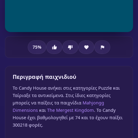
75
%
Candy House
Candy House
Περιγραφή παιχνιδιού
🎮 1 Παίκτης
★
75%
To Candy House ανήκει στις κατηγορίες Puzzle και
Παίξε δωρεάν
Ταίριαξε τα αντικείμενα. Στις ίδιες κατηγορίες
μπορείς να παίξεις τα παιχνίδια
Mahjongg
Dimensions
και
The Mergest Kingdom
. Το Candy
House έχει βαθμολογηθεί με 74 και το έχουν παίξει
300218 φορές.