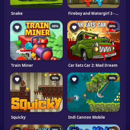
Snake
Fireboy and Watergirl 3 - In The Forest Temple Game
88%
88%
Train Miner
Car Eats Car 2: Mad Dream
90%
90%
Squicky
Indi Cannon Mobile
88%
87%