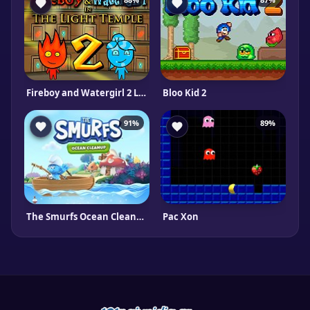
Fireboy and Watergirl 2 Light Temple
Bloo Kid 2
91%
89%
The Smurfs Ocean Cleanup
Pac Xon