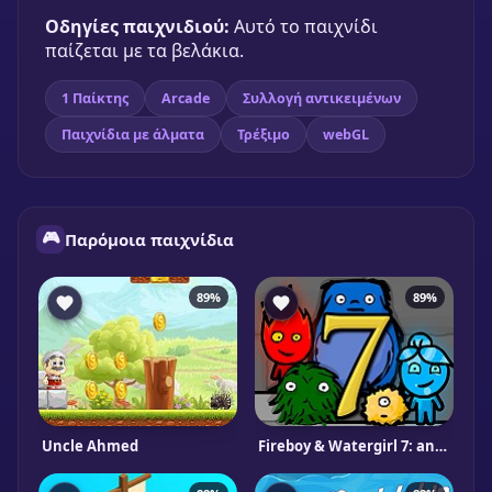
Οδηγίες παιχνιδιού:
Αυτό το παιχνίδι
παίζεται με τα βελάκια.
1 Παίκτης
Arcade
Συλλογή αντικειμένων
Παιχνίδια με άλματα
Τρέξιμο
webGL
🎮
Παρόμοια παιχνίδια
89%
89%
Uncle Ahmed
Fireboy & Watergirl 7: and Friends