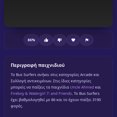
86
%
Bus Surfers
Περιγραφή παιχνιδιού
To Bus Surfers ανήκει στις κατηγορίες Arcade και
Συλλογή αντικειμένων. Στις ίδιες κατηγορίες
μπορείς να παίξεις τα παιχνίδια
Uncle Ahmed
και
Bus Surfers
Fireboy & Watergirl 7: and Friends
. Το Bus Surfers
έχει βαθμολογηθεί με 86 και το έχουν παίξει 3190
🎮 1 Παίκτης
★
86%
φορές.
Παίξε δωρεάν