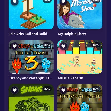
88%
89%
Idle Arks: Sail and Build
My Dolphin Show
88%
87%
Fireboy and Watergirl 3 in The Ice Temple
Muscle Race 3D
87%
89%