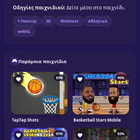
Οδηγίες παιχνιδιού:
Δείτε μέσα στο παιχνίδι.
Παίξε δωρεάν
1 Παίκτης
3D
Μπάσκετ
Αθλητικά
webGL
🎮
Παρόμοια παιχνίδια
83%
90%
TapTap Shots
Basketball Stars Mobile
91%
82%