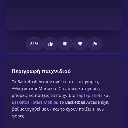
81
%
Basketball Arcade
Περιγραφή παιχνιδιού
To Basketball Arcade ανήκει στις κατηγορίες
Αθλητικά και Μπάσκετ. Στις ίδιες κατηγορίες
μπορείς να παίξεις τα παιχνίδια
TapTap Shots
και
Basketball Stars Mobile
. Το Basketball Arcade έχει
βαθμολογηθεί με 81 και το έχουν παίξει 11885
Basketball Arcade
φορές.
🎮 1 Παίκτης
★
81%