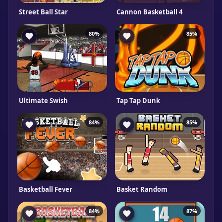
Street Ball Star
Cannon Basketball 4
80%
85%
Ultimate Swish
Tap Tap Dunk
84%
85%
Basketball Fever
Basket Random
84%
87%