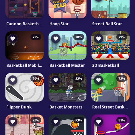
Cannon Basketball 4
Hoop Star
Street Ball Star
72%
78%
79%
Basketball Mobile 2
Basketball Master
3D Basketball
79%
82%
72%
Flipper Dunk
Basket Monsterz
Real Street Basketball
73%
73%
81%