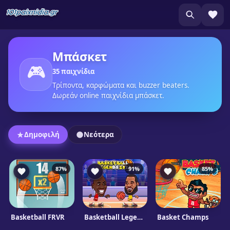
Μπάσκετ
🎮
35 παιχνίδια
Τρίποντα, καρφώματα και buzzer beaters.
Δωρεάν online παιχνίδια μπάσκετ.
Δημοφιλή
Νεότερα
87%
91%
85%
Basketball FRVR
Basketball Legends 2020
Basket Champs