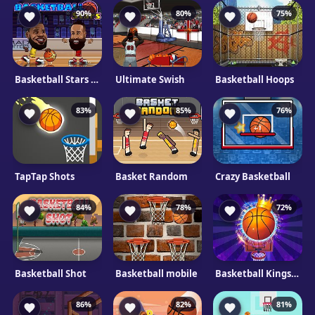
90%
80%
75%
Basketball Stars Mobile
Ultimate Swish
Basketball Hoops
83%
85%
76%
TapTap Shots
Basket Random
Crazy Basketball
84%
78%
72%
Basketball Shot
Basketball mobile
Basketball Kings 2022
86%
82%
81%